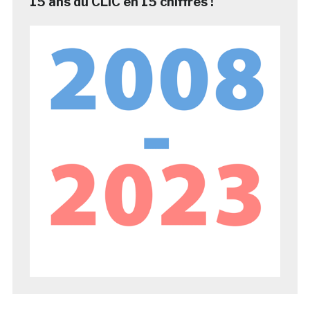
15 ans du CLIC en 15 chiffres !