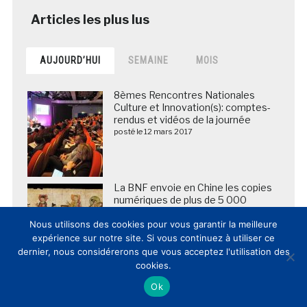
AUJOURD’HUI
SEMAINE
MOIS
8èmes Rencontres Nationales
Culture et Innovation(s): comptes-
rendus et vidéos de la journée
posté le 12 mars 2017
La BNF envoie en Chine les copies
numériques de plus de 5 000
manuscrits des grottes de
Nous utilisons des cookies pour vous garantir la meilleure
Dunhuang
posté le 25 mars 2018
expérience sur notre site. Si vous continuez à utiliser ce
dernier, nous considérerons que vous acceptez l'utilisation des
cookies.
DOSSIER / Les lieux de patrimoine
Ok
français publient et commentent
leur fréquentation 2024