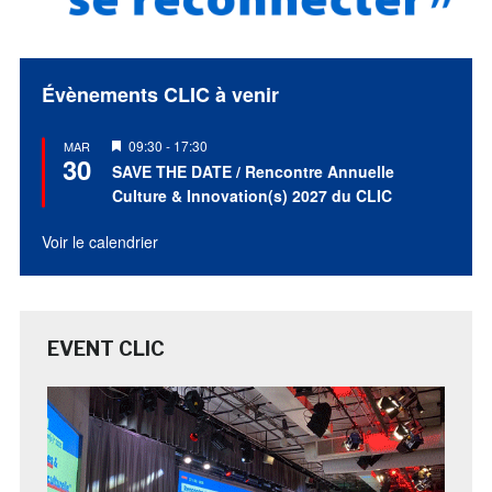
Évènements CLIC à venir
Mis
09:30
-
17:30
MAR
30
en
SAVE THE DATE / Rencontre Annuelle
avant
Culture & Innovation(s) 2027 du CLIC
Voir le calendrier
EVENT CLIC