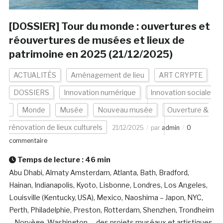
[DOSSIER] Tour du monde : ouvertures et
réouvertures de musées et lieux de
patrimoine en 2025 (21/12/2025)
ACTUALITÉS
Aménagement de lieu
ART CRYPTE
DOSSIERS
Innovation numérique
Innovation sociale
Monde
Musée
Nouveau musée
Ouverture &
rénovation de lieux culturels
21/12/2025
par
admin
0
commentaire
Temps de lecture :
46
min
Abu Dhabi, Almaty Amsterdam, Atlanta, Bath, Bradford,
Hainan, Indianapolis, Kyoto, Lisbonne, Londres, Los Angeles,
Louisville (Kentucky, USA), Mexico, Naoshima – Japon, NYC,
Perth, Philadelphie, Preston, Rotterdam, Shenzhen, Trondheim
– Norvège, Washington … des projets muséaux et artistiques