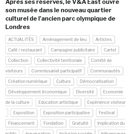
Après ses réserves, le V&A East ouvre
son musée dans le nouveau quartier
culturel de l’ancien parc olympique de
Londres
ACTUALITÉS
Aménagement de lieu
Artistes
Café / restaurant
Campagne publicitaire
Cartel
Collection
Collectivité territoriale
Comité de
visiteurs
Commissariat participatif
Communautés
Création numérique
Culture
Démocratisation
Développement économique
Diversité
Economie
de la culture
Education artistique
Expérience visiteur
Exposition
Exposition participative
Festival
Financement
Fondation
Gratuité
Implication du
public
Inauguration
Inclusion sociale
Influenceurs