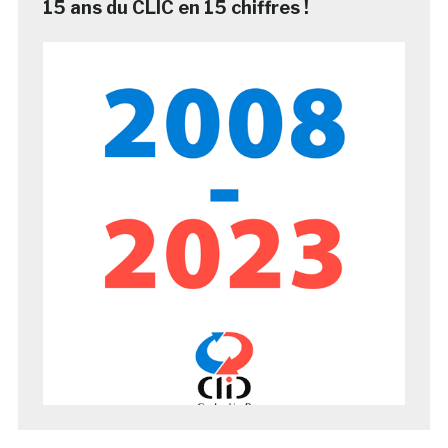
15 ans du CLIC en 15 chiffres !