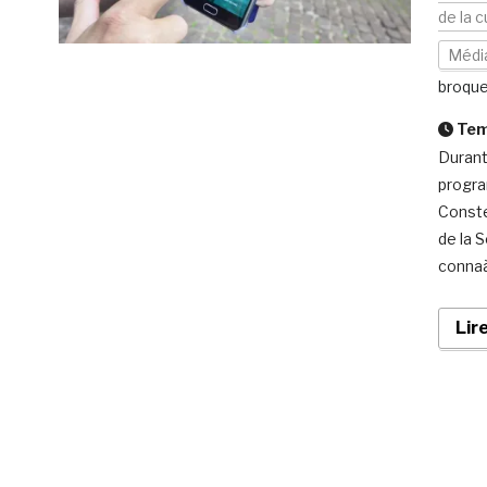
de la c
Médi
broqu
Temp
Durant
progra
Conste
de la 
connaà
Lir