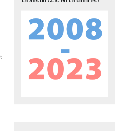
15 ans du CLIC en 15 chiffres !
et