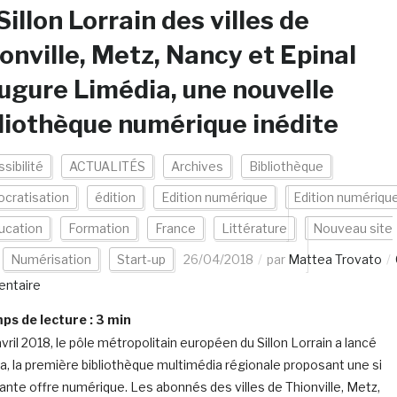
Sillon Lorrain des villes de
onville, Metz, Nancy et Epinal
ugure Limédia, une nouvelle
liothèque numérique inédite
sibilité
ACTUALITÉS
Archives
Bibliothèque
cratisation
édition
Edition numérique
Edition numériqu
ucation
Formation
France
Littérature
Nouveau site
Numérisation
Start-up
26/04/2018
par
Mattea Trovato
ntaire
s de lecture :
3
min
vril 2018, le pôle métropolitain européen du Sillon Lorrain a lancé
a, la première bibliothèque multimédia régionale proposant une si
ante offre numérique. Les abonnés des villes de Thionville, Metz,