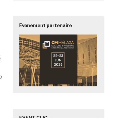
Evénement partenaire
e
0
EVENT CLIC