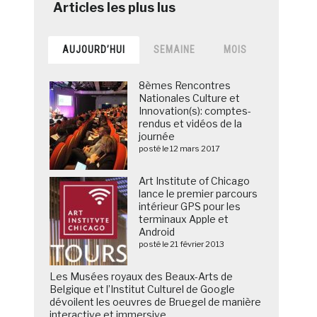
AUJOURD’HUI
SEMAINE
MOIS
8èmes Rencontres
Nationales Culture et
Innovation(s): comptes-
rendus et vidéos de la
journée
posté le 12 mars 2017
Art Institute of Chicago
lance le premier parcours
intérieur GPS pour les
terminaux Apple et
Android
posté le 21 février 2013
Les Musées royaux des Beaux-Arts de
Belgique et l’Institut Culturel de Google
dévoilent les oeuvres de Bruegel de manière
interactive et immersive