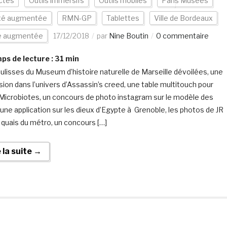
ctés
Outils immersifs
Outils mobiles
Paris Musées
ité augmentée
RMN-GP
Tablettes
Ville de Bordeaux
te augmentée
17/12/2018
par
Nine Boutin
0 commentaire
s de lecture :
31
min
ulisses du Museum d’histoire naturelle de Marseille dévoilées, une
ion dans l’univers d’Assassin’s creed, une table multitouch pour
 Microbiotes, un concours de photo instagram sur le modèle des
 une application sur les dieux d’Egypte à Grenoble, les photos de JR
s quais du métro, un concours […]
e la suite →