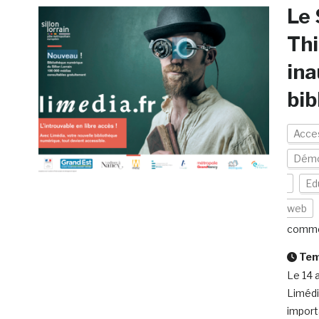
Le 
Thi
ina
bib
Acces
Démo
Ed
web
comme
Temp
Le 14 a
Limédi
import