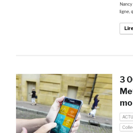
Nancy 
ligne, 
Lir
3 0
Met
mob
ACTU
Colle