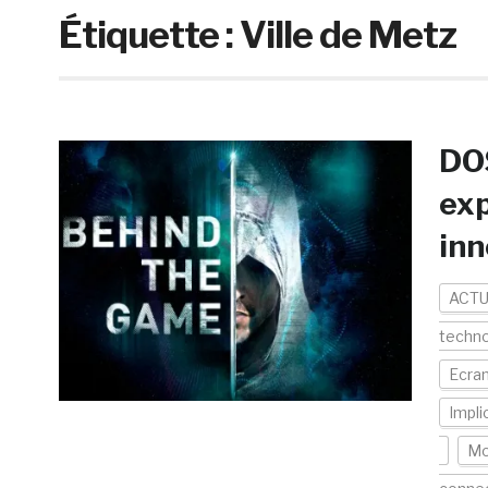
Étiquette :
Ville de Metz
DOS
exp
inn
ACTU
techno
Ecran
Impli
Mo