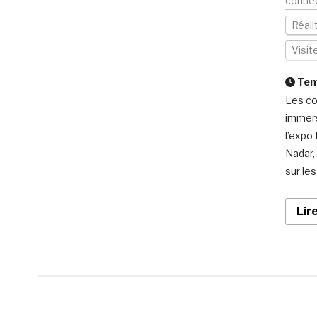
conne
Réal
Visi
Temp
Les co
immers
l’expo
Nadar,
sur le
Lir