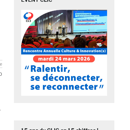
e
0
,