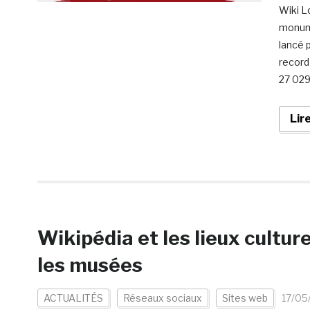
Wiki L
monume
lancé p
record
27 029 
Lir
Wikipédia et les lieux cultur
les musées
ACTUALITÉS
Réseaux sociaux
Sites web
17/05