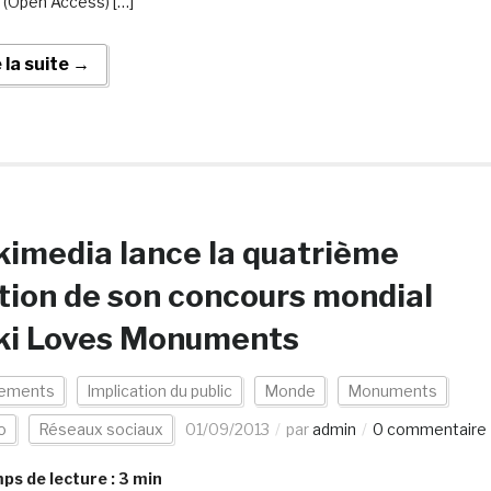
 (Open Access) […]
e la suite →
imedia lance la quatrième
tion de son concours mondial
ki Loves Monuments
ements
Implication du public
Monde
Monuments
o
Réseaux sociaux
01/09/2013
par
admin
0 commentaire
s de lecture :
3
min