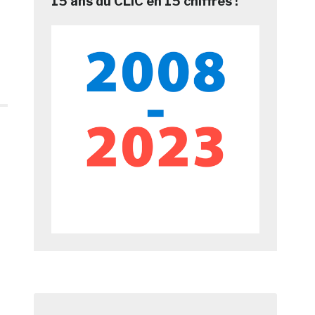
15 ans du CLIC en 15 chiffres !