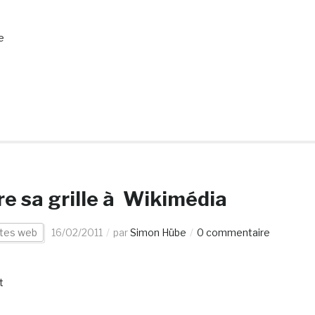
e
re sa grille à Wikimédia
ites web
16/02/2011
par
Simon Hübe
0 commentaire
t