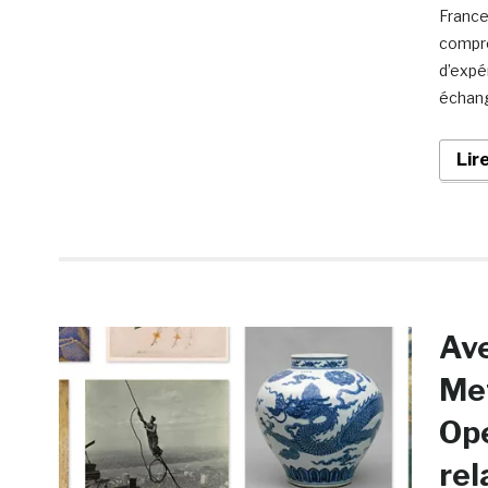
France
compre
d’expé
échang
Lir
Ave
Met
Ope
rel