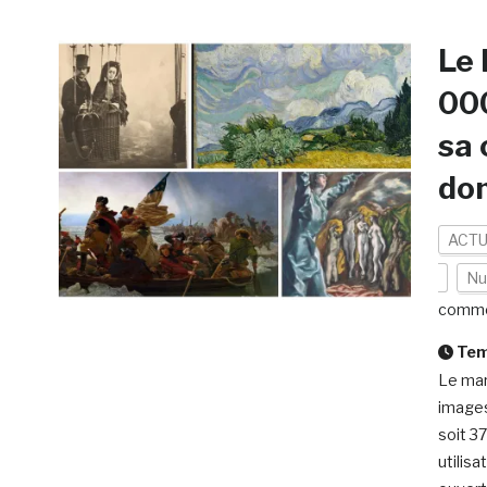
Le 
000
sa 
dom
ACTU
Nu
comme
Temp
Le mar
images
soit 3
utilisa