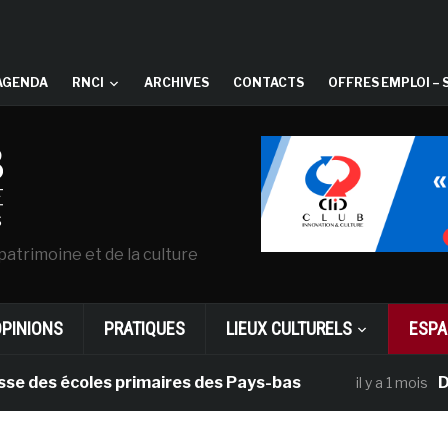
AGENDA
RNCI
ARCHIVES
CONTACTS
OFFRES EMPLOI – 
patrimoine et de la culture
OPINIONS
PRATIQUES
LIEUX CULTURELS
ESPA
 écoles primaires des Pays-bas
Dans le 
il y a 1 mois