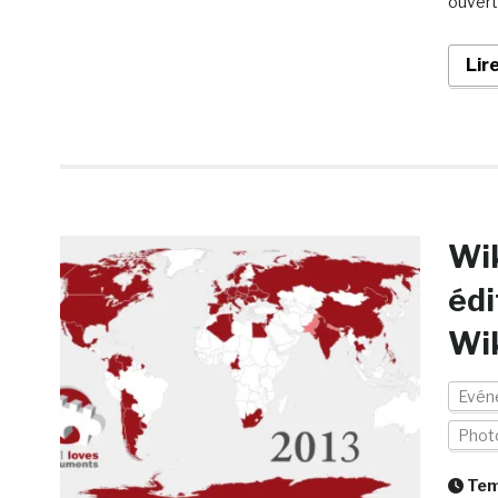
ouvert
Lir
Wik
édi
Wi
Evén
Phot
Temp