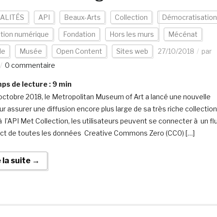
ALITÉS
API
Beaux-Arts
Collection
Démocratisation
ition numérique
Fondation
Hors les murs
Mécénat
de
Musée
Open Content
Sites web
27/10/2018
par
0 commentaire
s de lecture :
9
min
octobre 2018, le Metropolitan Museum of Art a lancé une nouvelle
ur assurer une diffusion encore plus large de sa très riche collection
à l’API Met Collection, les utilisateurs peuvent se connecter à un fl
ect de toutes les données Creative Commons Zero (CC0) […]
e la suite →