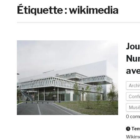
Étiquette :
wikimedia
Jou
Num
ave
Arch
Conf
Mus
0 com
Temp
Wikimé