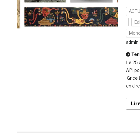
ACTU
Ed
Mon
admin
Temp
Le 25 
API po
Gr ce 
en dir
Lir