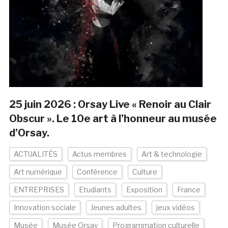
25 juin 2026 : Orsay Live « Renoir au Clair
Obscur ». Le 10e art à l’honneur au musée
d’Orsay.
ACTUALITÉS
Actus membres
Art & technologie
Art numérique
Conférence
Culture
ENTREPRISES
Etudiants
Exposition
France
Innovation sociale
Jeunes adultes
jeux vidéos
Musée
Musée Orsay
Programmation culturelle