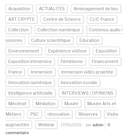
Acquisition
ACTUALITÉS
Aménagement de lieu
ART CRYPTE
Centre de Science
CLIC France
Collection
Collection numérique
Contenus audio /
sonores
Culture scientifique
Education
Environnement
Expérience visiteur
Exposition
Exposition immersive
Féminisme
Financement
France
Immersion
Immersion vidéo projetée
Innovation numérique
Innovation sociale
Intelligence artificielle
INTERVIEWS / OPINIONS
Mécénat
Médiation
Musée
Musée Arts et
Métiers
PSC
rénovation
Réserves
Visite
augmentée
Webinar
27/05/2026
par
admin
0
commentaire