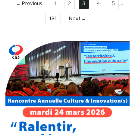
← Previous
1
2
3
4
5
…
181
Next →