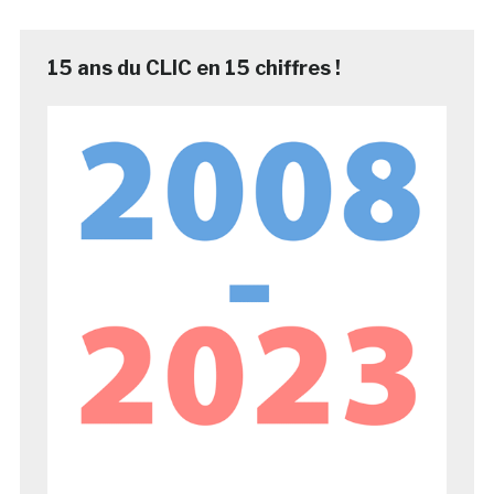
15 ans du CLIC en 15 chiffres !