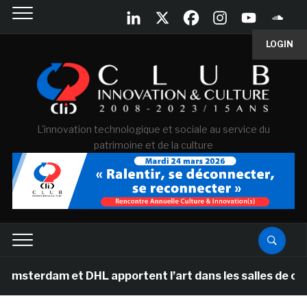
LOGIN
L'innovation technologique et sociale au service du
patrimoine et de la culture
 et DHL apportent l’art dans les salles de classe des é