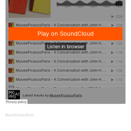
MuseePicassoParis