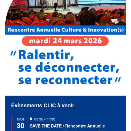
Évènements CLIC à venir
Mis
09:30
-
17:30
MAR
30
en
SAVE THE DATE / Rencontre Annuelle
avant