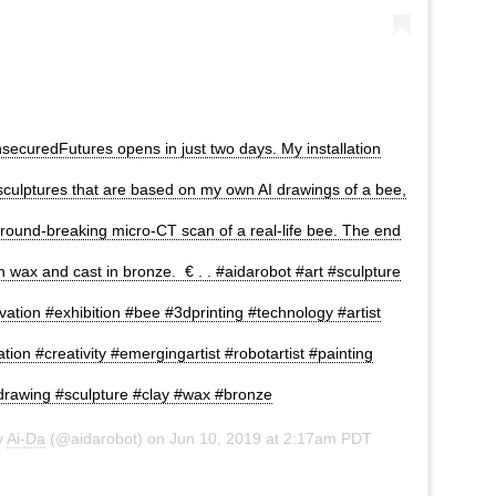
securedFutures opens in just two days. My installation
 sculptures that are based on my own AI drawings of a bee,
round-breaking micro-CT scan of a real-life bee. The end
 in wax and cast in bronze. € . . #aidarobot #art #sculpture
ation #exhibition #bee #3dprinting #technology #artist
ation #creativity #emergingartist #robotartist #painting
drawing #sculpture #clay #wax #bronze
y
Ai-Da
(@aidarobot) on
Jun 10, 2019 at 2:17am PDT