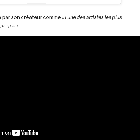
e par son créateur comme
« l’une des artistes les plus
époque »
.