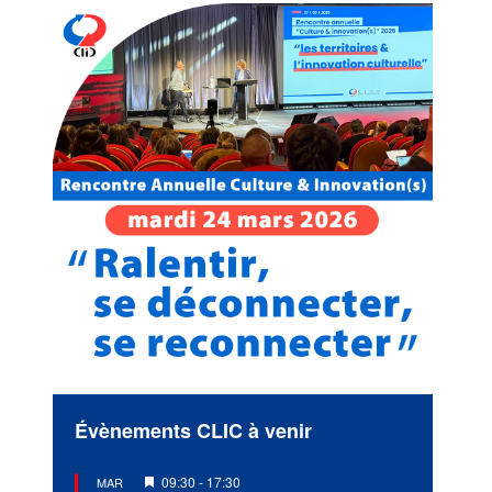
Évènements CLIC à venir
Mis
09:30
-
17:30
MAR