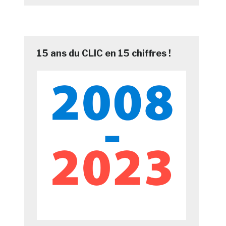
15 ans du CLIC en 15 chiffres !