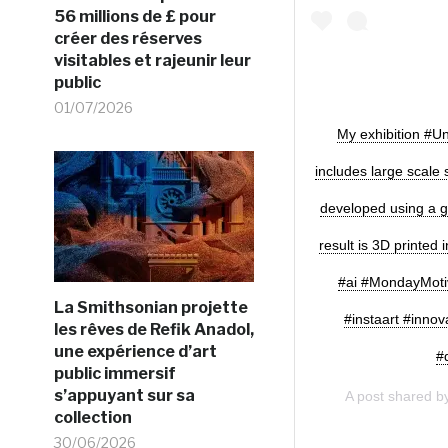
56 millions de £ pour
créer des réserves
visitables et rajeunir leur
public
01/07/2026
My exhibition #Un
includes large scale
developed using a g
result is 3D printed
#ai #MondayMotiv
La Smithsonian projette
#instaart #innov
les rêves de Refik Anadol,
une expérience d’art
#
public immersif
s’appuyant sur sa
A post shared b
collection
30/06/2026