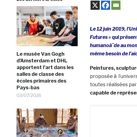
Le 12 juin 2019, l’Un
Futures » qui présen
humanoà¯de au monde
même besoin de l’ai
Le musée Van Gogh
d’Amsterdam et DHL
apportent l’art dans les
Peintures, sculptur
salles de classe des
proposée à l’univer
écoles primaires des
toutes réalisées par
Pays-bas
capable de représe
03/07/2026