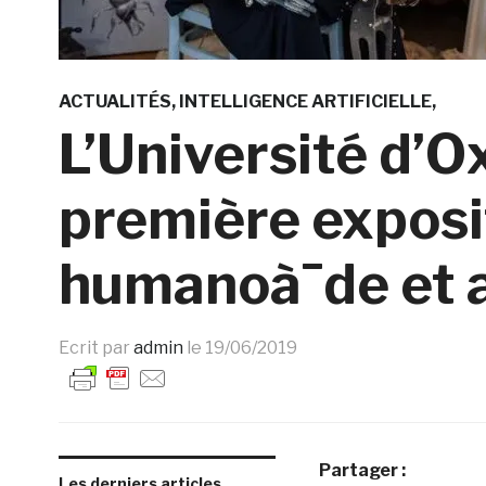
ACTUALITÉS
INTELLIGENCE ARTIFICIELLE
L’Université d’Ox
première exposit
humanoà¯de et a
Ecrit par
admin
le
19/06/2019
Partager :
Les derniers articles