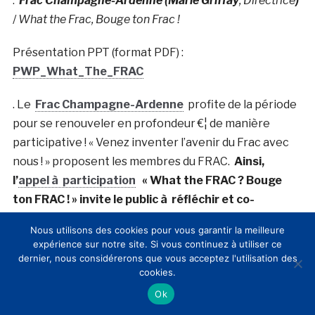
.
Frac Champagne-Ardenne (Marie Griffay
, Directrice
)
/
What the Frac, Bouge ton Frac !
Présentation PPT (format PDF) :
PWP_What_The_FRAC
. Le
Frac Champagne-Ardenne
profite de la période
pour se renouveler en profondeur €¦ de manière
participative ! « Venez inventer l’avenir du Frac avec
nous ! » proposent les membres du FRAC.
Ainsi,
l’
appel à participation
« What the FRAC ? Bouge
ton FRAC ! » invite le public à réfléchir et co-
construire le nouveau projet artistique dans une
Nous utilisons des cookies pour vous garantir la meilleure
démarche citoyenne
.
expérience sur notre site. Si vous continuez à utiliser ce
dernier, nous considérerons que vous acceptez l'utilisation des
cookies.
Ok