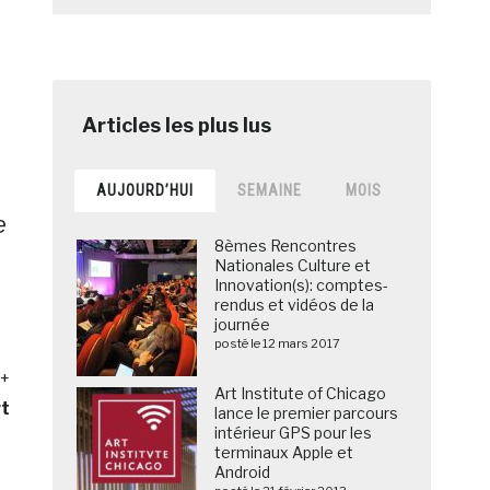
AUJOURD’HUI
SEMAINE
MOIS
e
8èmes Rencontres
Nationales Culture et
Innovation(s): comptes-
rendus et vidéos de la
journée
posté le 12 mars 2017
 +
Art Institute of Chicago
rt
lance le premier parcours
intérieur GPS pour les
terminaux Apple et
Android