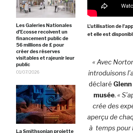
Les Galeries Nationales
L’utilisation de l’a
d’Ecosse recoivent un
et elle est disponib
financement public de
56 millions de £ pour
créer des réserves
visitables et rajeunir leur
« Avec Norton
public
introduisons l’
01/07/2026
déclaré
Glenn
musée
.
« S’a
crée des exp
aperçu de chaq
à temps pour l
La Smithsonian projette