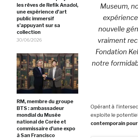
les rêves de Refik Anadol,
Museum, no
une expérience d’art
expériences
public immersif
s’appuyant sur sa
nouvelle gé
collection
vraiment rec
30/06/2026
Fondation Kell
notre formida
RM, membre du groupe
Opérant à l’intersect
BTS : ambassadeur
mondial du Musée
exploite le potentie
national de Corée et
contemporain pour 
commissaire d’une expo
à San Francisco