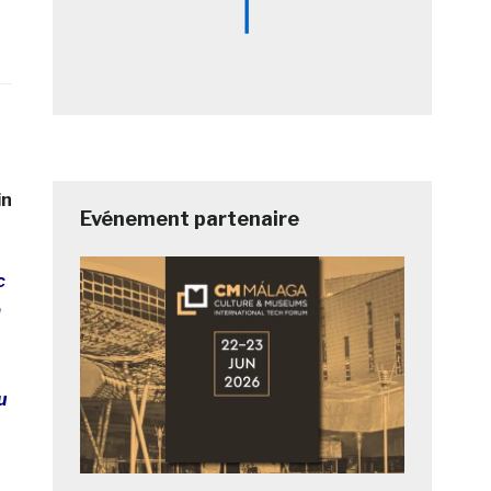
in
Evénement partenaire
c
a
u