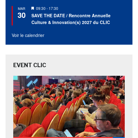
Mis
09:30
-
17:30
MAR
30
en
SAVE THE DATE / Rencontre Annuelle
avant
Culture & Innovation(s) 2027 du CLIC
Voir le calendrier
EVENT CLIC