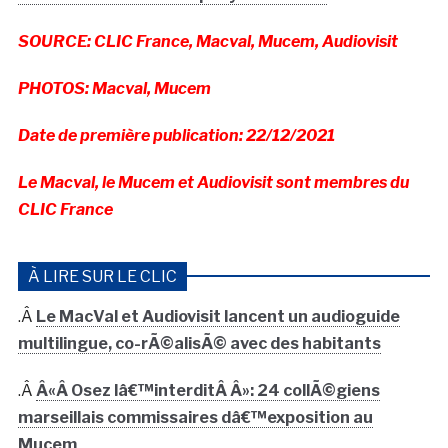
SOURCE: CLIC France, Macval, Mucem, Audiovisit
PHOTOS: Macval, Mucem
Date de première publication: 22/12/2021
Le Macval, le Mucem et Audiovisit sont membres du
CLIC France
À LIRE SUR LE CLIC
.Â
Le MacVal et Audiovisit lancent un audioguide
multilingue, co-rÃ©alisÃ© avec des habitants
.Â
Â«Â Osez lâ€™interditÂ Â»: 24 collÃ©giens
marseillais commissaires dâ€™exposition au
Mucem