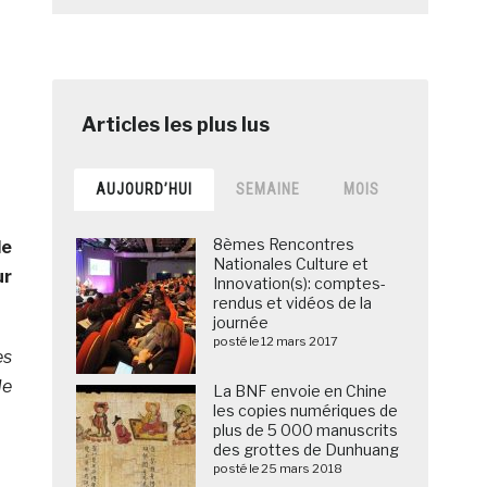
AUJOURD’HUI
SEMAINE
MOIS
8èmes Rencontres
de
Nationales Culture et
ur
Innovation(s): comptes-
rendus et vidéos de la
journée
posté le 12 mars 2017
es
de
La BNF envoie en Chine
les copies numériques de
plus de 5 000 manuscrits
des grottes de Dunhuang
posté le 25 mars 2018