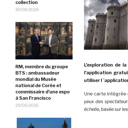
collection
30/06/2026
L’exploration de l
RM, membre du groupe
l’application grat
BTS : ambassadeur
mondial du Musée
utiliser l ´applicatio
national de Corée et
commissaire d’une expo
Une carte intégrée d
à San Francisco
yeux des spectateur
29/06/2026
échelle, basée sur le