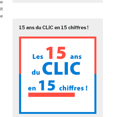
de
it
ée
15 ans du CLIC en 15 chiffres !