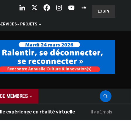
LOGIN
SERVICES – PROJETS
CE MEMBRES
nce en réalité virtuelle
Les Galeries Na
il y a 1 mois