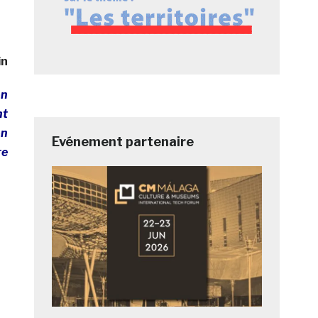
in
on
nt
on
Evénement partenaire
re