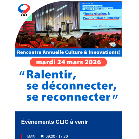
Évènements CLIC à venir
Mis
09:30
-
17:30
MAR