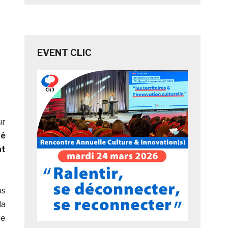
EVENT CLIC
ur
té
nt
ps
la
de