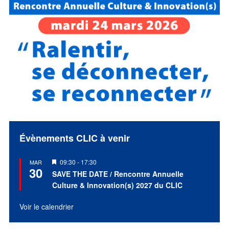
Évènements CLIC à venir
Mis
09:30
-
17:30
MAR
30
en
SAVE THE DATE / Rencontre Annuelle
avant
Culture & Innovation(s) 2027 du CLIC
Voir le calendrier