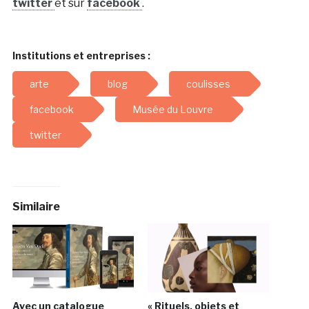
twitter
et sur
facebook
.
Institutions et entreprises :
arte
blog
coulisses
facebook
Musée du Louvre
twitter
Similaire
Avec un catalogue
« Rituels, objets et