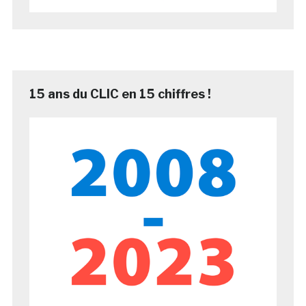
15 ans du CLIC en 15 chiffres !