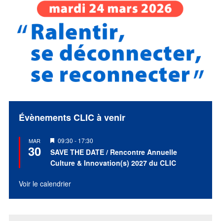
Évènements CLIC à venir
Mis
09:30
-
17:30
MAR
30
en
SAVE THE DATE / Rencontre Annuelle
avant
Culture & Innovation(s) 2027 du CLIC
Voir le calendrier