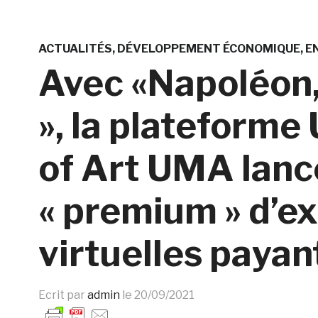
ACTUALITÉS
DÉVELOPPEMENT ÉCONOMIQUE
E
Avec «Napoléon
», la plateform
of Art UMA lanc
« premium » d’e
virtuelles payan
Ecrit par
admin
le
20/09/2021