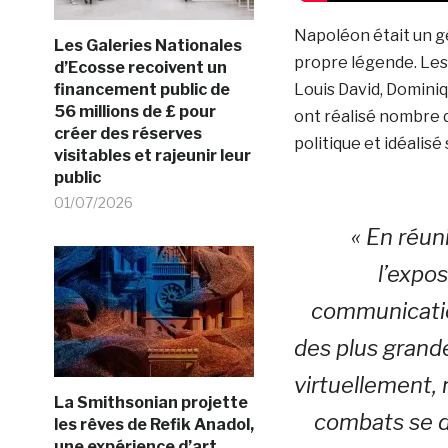
Napoléon était un g
Les Galeries Nationales
propre légende. Les
d’Ecosse recoivent un
Louis David, Dominiq
financement public de
56 millions de £ pour
ont réalisé nombre 
créer des réserves
politique et idéalisé
visitables et rajeunir leur
public
01/07/2026
« En réun
l’expo
communication
des plus grand
virtuellement,
La Smithsonian projette
combats se di
les rêves de Refik Anadol,
une expérience d’art