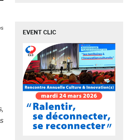
es
EVENT CLIC
s,
es