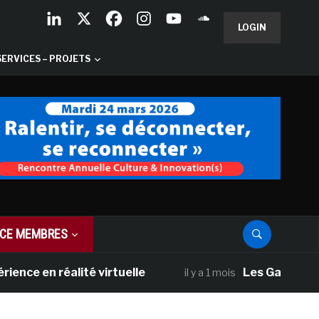
LOGIN
SERVICES – PROJETS
CE MEMBRES
n réalité virtuelle
Les Galeries Nationa
il y a 1 mois