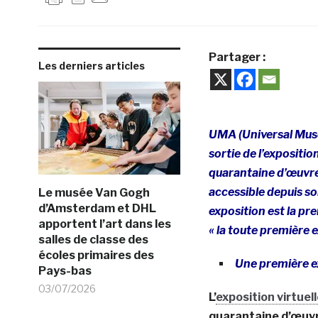
Partager :
Les derniers articles
UMA (Universal Museu
sortie de l’expositi
quarantaine d’œuvre
accessible depuis so
Le musée Van Gogh
d’Amsterdam et DHL
exposition est la pr
apportent l’art dans les
« la toute première 
salles de classe des
écoles primaires des
Une première e
Pays-bas
03/07/2026
L’
exposition virtuel
quarantaine d’œuvre