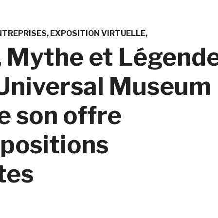
NTREPRISES
EXPOSITION VIRTUELLE
, Mythe et Légend
e Universal Museum
e son offre
xpositions
tes