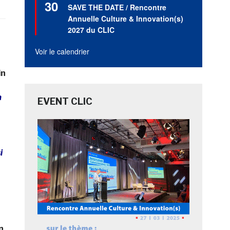
30
en
SAVE THE DATE / Rencontre
avant
Annuelle Culture & Innovation(s)
2027 du CLIC
Voir le calendrier
in
a
EVENT CLIC
i
n,