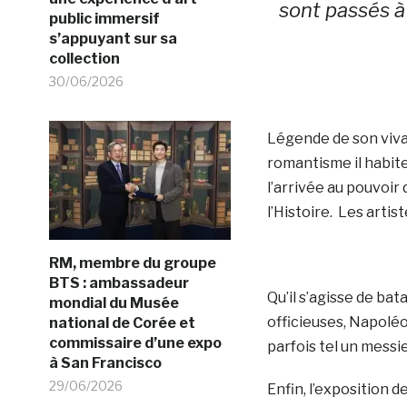
sont passés à 
public immersif
s’appuyant sur sa
collection
30/06/2026
Légende de son viva
romantisme il habite
l’arrivée au pouvoir
l’Histoire. Les art
RM, membre du groupe
BTS : ambassadeur
Qu’il s’agisse de ba
mondial du Musée
officieuses, Napoléon
national de Corée et
commissaire d’une expo
parfois tel un messi
à San Francisco
29/06/2026
Enfin, l’exposition 