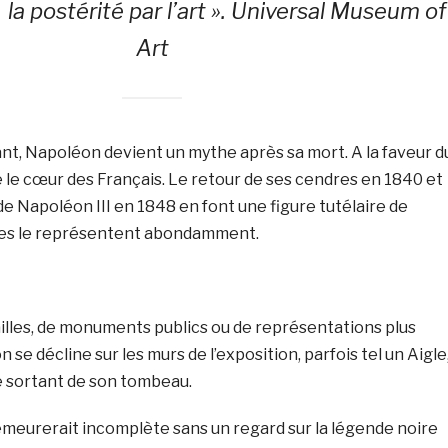
la postérité par l’art ». Universal Museum of
Art
nt, Napoléon devient un mythe après sa mort. A la faveur d
 le cœur des Français. Le retour de ses cendres en 1840 et
 de Napoléon III en 1848 en font une figure tutélaire de
istes le représentent abondamment.
tailles, de monuments publics ou de représentations plus
 se décline sur les murs de l’exposition, parfois tel un Aigle
e sortant de son tombeau.
demeurerait incomplète sans un regard sur la légende noire