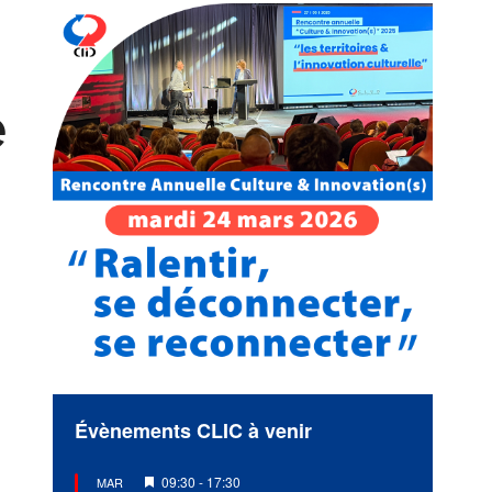
e
Évènements CLIC à venir
Mis
09:30
-
17:30
MAR