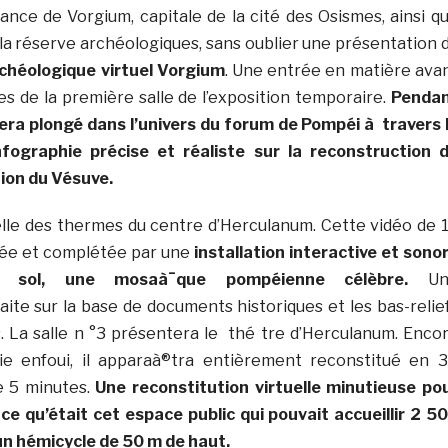
rtance de Vorgium, capitale de la cité des Osismes, ainsi q
e la réserve archéologiques, sans oublier une présentation 
rchéologique virtuel Vorgium
. Une entrée en matière ava
es de la première salle de l’exposition temporaire.
Penda
 sera plongé dans l’univers du forum de Pompéi à travers 
nfographie précise et réaliste sur la reconstruction 
ion du Vésuve.
celle des thermes du centre d’Herculanum. Cette vidéo de 
tée et complétée par une
installation interactive et sono
u sol, une mosaà¯que pompéienne célèbre.
Un
aite sur la base de documents historiques et les bas-relie
s. La salle n °3 présentera le thé tre d’Herculanum. Enco
tie enfoui, il apparaà®tra entièrement reconstitué en 
e 5 minutes.
Une reconstitution virtuelle minutieuse po
e qu’était cet espace public qui pouvait accueillir 2 5
un hémicycle de 50 m de haut.