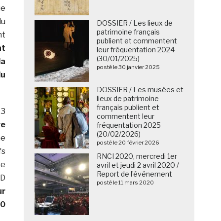
ue
du
DOSSIER / Les lieux de
patrimoine français
nt
publient et commentent
nt
leur fréquentation 2024
(30/01/2025)
la
posté le 30 janvier 2025
du
DOSSIER / Les musées et
lieux de patrimoine
français publient et
13
commentent leur
re
fréquentation 2025
(20/02/2026)
e
posté le 20 février 2026
fs
RNCI 2020, mercredi 1er
re
avril et jeudi 2 avril 2020 /
Report de l’événement
3D
posté le 11 mars 2020
ur
00