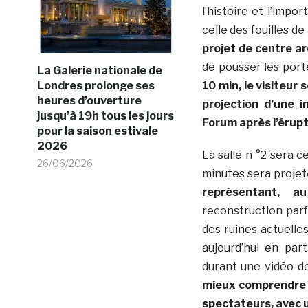
l’histoire et l’impo
celle des fouilles d
projet de centre a
de pousser les port
La Galerie nationale de
10 min, le visiteur
Londres prolonge ses
heures d’ouverture
projection d’une i
jusqu’à 19h tous les jours
Forum après l’érupt
pour la saison estivale
2026
La salle n °2 sera 
26/06/2026
minutes sera proje
représentant, a
reconstruction parf
des ruines actuelle
aujourd’hui en par
durant une vidéo d
mieux comprendre c
spectateurs, avec 