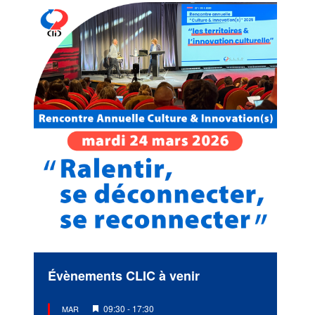
Évènements CLIC à venir
Mis
09:30
-
17:30
MAR