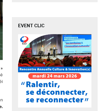
EVENT CLIC
»
té
éi
un
e.