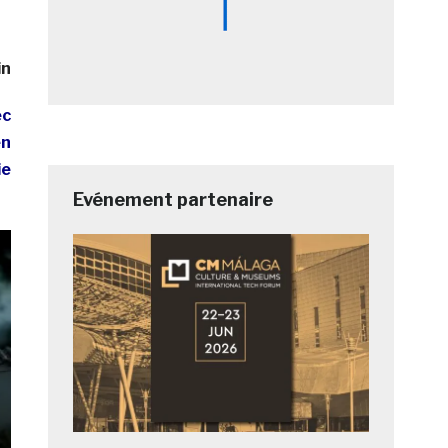
in
ec
en
ie
Evénement partenaire