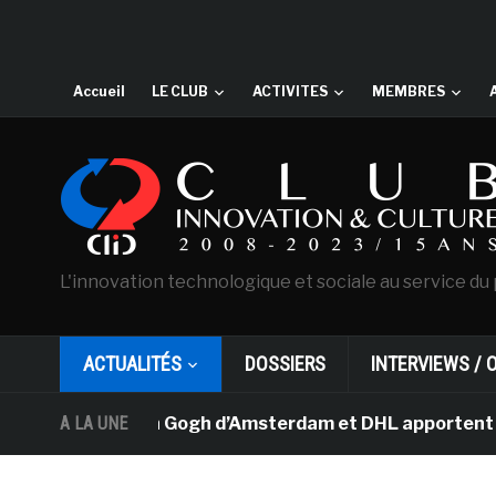
Accueil
LE CLUB
ACTIVITES
MEMBRES
L'innovation technologique et sociale au service du 
ACTUALITÉS
DOSSIERS
INTERVIEWS / 
sée Van Gogh d’Amsterdam et DHL apportent l’art dans le
A LA UNE