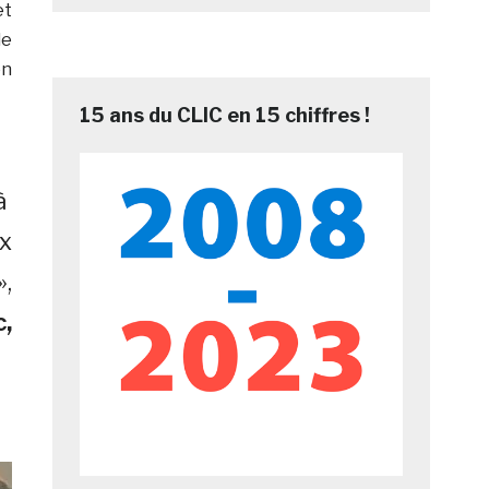
et
de
on
15 ans du CLIC en 15 chiffres !
 à
x
,
,