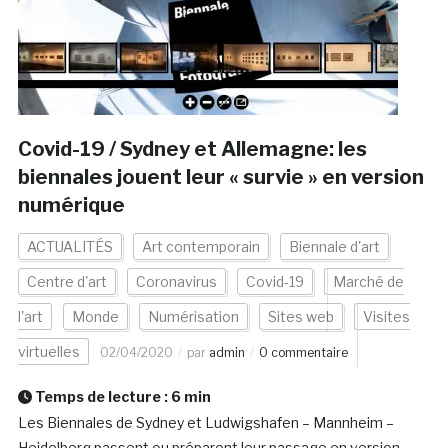
Covid-19 / Sydney et Allemagne: les
biennales jouent leur « survie » en version
numérique
ACTUALITÉS
Art contemporain
Biennale d'art
Centre d'art
Coronavirus
Covid-19
Marché de
l'art
Monde
Numérisation
Sites web
Visites
virtuelles
02/04/2020
par
admin
0 commentaire
Temps de lecture :
6
min
Les Biennales de Sydney et Ludwigshafen – Mannheim –
Heidelberg passent ou préparent leur passage en version