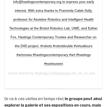
info@hastingscontemporary.org to express your early
interest. With extra thanks to Praminda Caleb-Solly,
professor for Assistive Robotics and Intelligent Health
Technologies at the Bristol Robotics Lab, UWE, and Esther
Fox, Hastings Contemporary Trustee and Researcher on
the D4D project. #robots #robotdouble #virtualtours
#artonsea #hastingscontemporary #art #hastings
#eastsussex
A post shared by
Hastings Contemporary
(@_art_on_sea) on
Ma
Gr ce à ces visites en temps réel,
le groupe peut ainsi
explorer la galerie et ses expositions en cours, mais