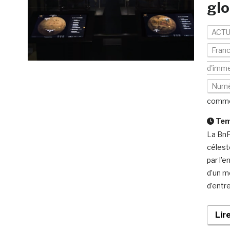
glo
ACTU
Fran
d'imme
Numé
comme
Temp
La BnF
célest
par l’e
d’un m
d’entr
Lir