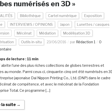
bes numérisés en 3D »
ALITÉS
Bibliothèque
Cartel numérique
Exposition
ce
INTERVIEWS / OPINIONS
Japon
Lunettes / casques
rsion
Mécénat
Médiation
Modélisation 3D
risation
Outils in-situ
23/06/2016
par
Rédaction 1
0
ntaire
s de lecture :
11
min
 abrite l’une des plus riches collections de globes terrestres et
es au monde. Parmi ceux-ci, cinquante-cinq ont été numérisés en 3
ntreprise japonaise Dai Nippon Printing Co., Ltd. (DNP) dans le cadre
écénat de compétence, et avec le mécénat de la Fondation
eprise Total. Ce programme […]
e la suite →