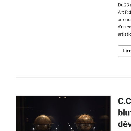
Du 23 a
Art Rid
arrond
d’un c
artisti
Lir
C.C
blu
dév