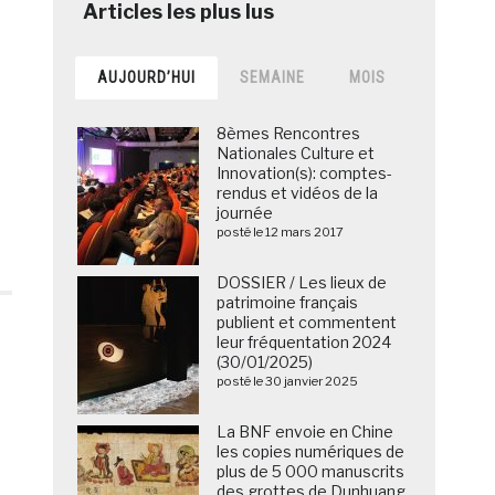
AUJOURD’HUI
SEMAINE
MOIS
8èmes Rencontres
Nationales Culture et
Innovation(s): comptes-
rendus et vidéos de la
journée
posté le 12 mars 2017
DOSSIER / Les lieux de
patrimoine français
publient et commentent
leur fréquentation 2024
(30/01/2025)
posté le 30 janvier 2025
La BNF envoie en Chine
les copies numériques de
plus de 5 000 manuscrits
des grottes de Dunhuang