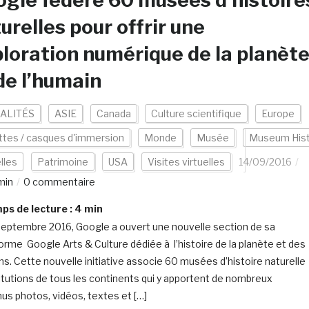
gle fédère 60 musées d’histoire
urelles pour offrir une
loration numérique de la planèt
de l’humain
ALITÉS
ASIE
Canada
Culture scientifique
Europe
tes / casques d'immersion
Monde
Musée
Museum His
lles
Patrimoine
USA
Visites virtuelles
14/09/2016
min
0 commentaire
s de lecture :
4
min
septembre 2016, Google a ouvert une nouvelle section de sa
orme Google Arts & Culture dédiée à l’histoire de la planète et des
s. Cette nouvelle initiative associe 60 musées d’histoire naturelle
titutions de tous les continents qui y apportent de nombreux
us photos, vidéos, textes et […]