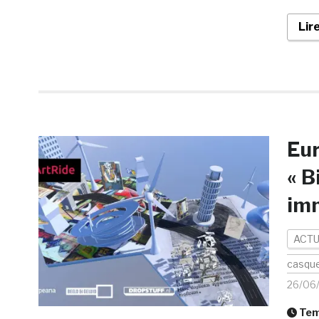
Lir
Eur
« B
imm
ACTU
casque
26/06
Temp