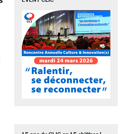
s
e
t