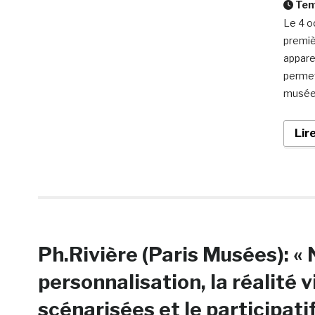
Temp
Le 4 o
premiè
appare
permet
musée,
Lir
Ph.Rivière (Paris Musées): « 
personnalisation, la réalité vi
scénarisées et le participatif