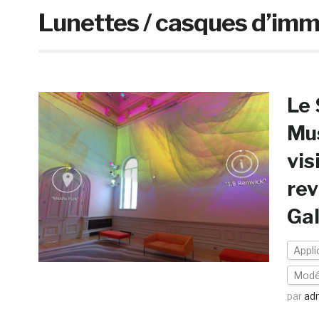
Lunettes / casques d’imm
Le
Mus
vis
rev
Ga
Appli
Modé
par
ad