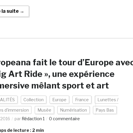
e la suite →
opeana fait le tour d’Europe ave
ig Art Ride », une expérience
ersive mêlant sport et art
ALITÉS
Collection
Europe
France
Lunettes /
s d'immersion
Musée
Numérisation
Pays Bas
/2016
par
Rédaction 1
0 commentaire
s de lecture :
2
min