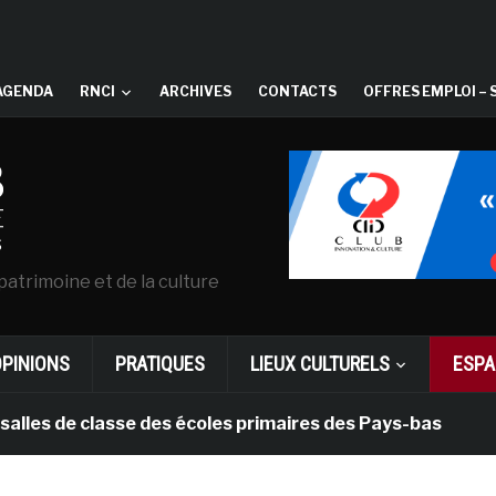
AGENDA
RNCI
ARCHIVES
CONTACTS
OFFRES EMPLOI – 
patrimoine et de la culture
OPINIONS
PRATIQUES
LIEUX CULTURELS
ESPA
e classe des écoles primaires des Pays-bas
il y a 1 