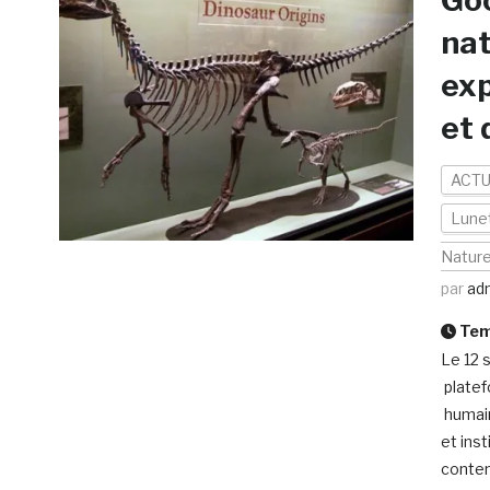
Goo
nat
exp
et 
ACTU
Lunet
Nature
par
ad
Temp
Le 12 
platef
humain
et ins
conten