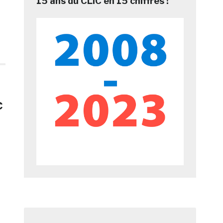
15 ans du CLIC en 15 chiffres !
c