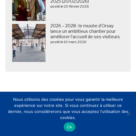
2025 (20/02/2026)
posté le 20 février 2026
2026 – 2028 : le musée d’Orsay
lance un ambitieux chantier pour
améliorer l’accueil de ses visiteurs
posté le 10 mars 2026
Nous utilisons des cookies pour vous garantir la meilleure
expérience sur notre site. Si vous continuez à utiliser ce
dernier, nous considérerons que vous acceptez l'utilisation des
cookies.
Nous suivre sur les réseaux sociaux
Ok