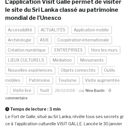
L’application Visit Galle permet de visiter
le site du Sri Lanka classé au patrimoine
mondial de l’Unesco
Accessibilité
ACTUALITÉS
Application mobile
Archéologie
ASIE
Coopération internationale
Création numérique
ENTREPRISES
Hors les murs
LIEUX CULTURELS
Médiation
Monuments
Nouvelles expériences
Objets connectés
Outils
mobiles
Patrimoine
Tourisme
Visite augmentée
Visite live
Yusit
28/02/2018
par
Nine Boutin
0
commentaire
Temps de lecture :
3
min
Le Fort de Galle, situé au Sri Lanka, révèle tous ses secrets gr
ce à l’application culturelle VISIT GALLE. Lancée le 30 janvier