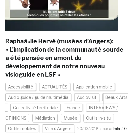
Raphaà«lle Hervé (musées d’Angers):
« L’implication de la communauté sourde
a été pensée en amont du
développement de notre nouveau
visioguide en LSF »
Accessibilité
ACTUALITÉS
Application mobile
Audio guide / guide multimédia
Audiovisit
Beaux-Arts
Collectivité territoriale
France
INTERVIEWS /
OPINIONS
Médiation
Musée
Outils in-situ
Outils mobiles
Ville d'Angers
20/03/2018
par
admin
0