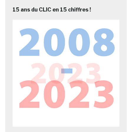
15 ans du CLIC en 15 chiffres !