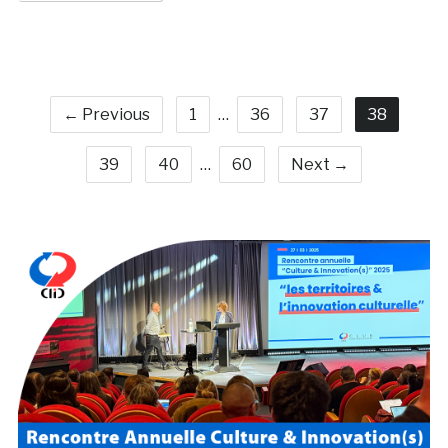
← Previous
1
…
36
37
38
39
40
…
60
Next →