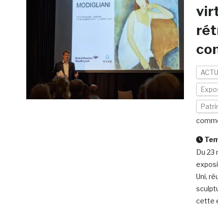
vir
rét
con
ACTU
Expos
Patr
comme
Temp
Du 23 
exposi
Uni, r
sculpt
cette e