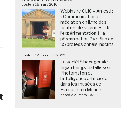
posté le 15 mars 2016
Webinaire CLIC – Amcsti :
« Communication et
médiation en ligne des
centres de sciences : de
l’expérimentation à la
pérennisation ? » / Plus de
95 professionnels inscrits
!
posté le 12 décembre 2022
La société hexagonale
BryanThings installe son
Photomaton et
l’intelligence artificielle
dans les musées de
France et du Monde
t
posté le 21 mars 2025