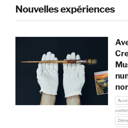
Nouvelles expériences
Ave
Cre
Mus
num
no
Acces
conte
Démo