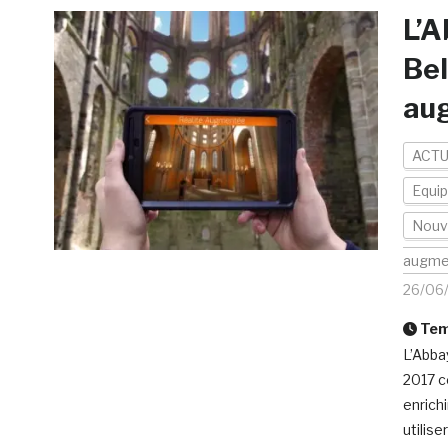
L’A
Bel
au
ACTU
Equi
Nouv
augme
26/06
Temp
L’Abbay
2017 c
enrichi
utilis