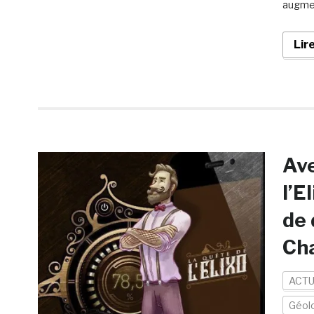
augmen
Lir
Ave
l’E
de 
Ch
ACTU
Géolo