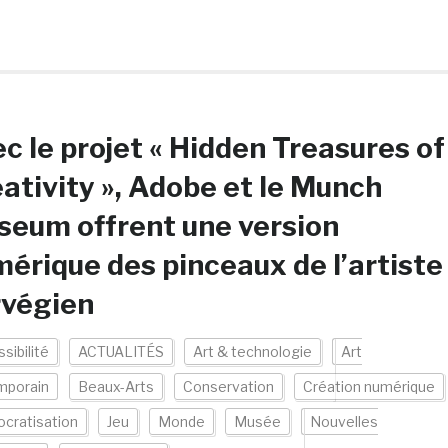
c le projet « Hidden Treasures of
ativity », Adobe et le Munch
eum offrent une version
érique des pinceaux de l’artiste
rvégien
sibilité
ACTUALITÉS
Art & technologie
Art
mporain
Beaux-Arts
Conservation
Création numérique
cratisation
Jeu
Monde
Musée
Nouvelles