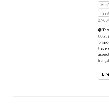
Mus
Réali
27/06
Temp
Du 25 
propos
traver
aspect
frança
Lir