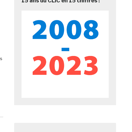
15 ans du CLIC en 15 chiffres !
es