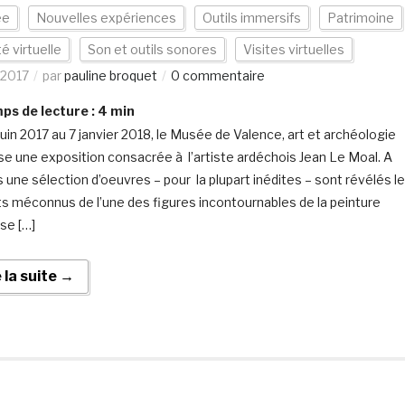
ée
Nouvelles expériences
Outils immersifs
Patrimoine
té virtuelle
Son et outils sonores
Visites virtuelles
/2017
par
pauline broquet
0 commentaire
s de lecture :
4
min
juin 2017 au 7 janvier 2018, le Musée de Valence, art et archéologie
e une exposition consacrée à l’artiste ardéchois Jean Le Moal. A
s une sélection d’oeuvres – pour la plupart inédites – sont révélés l
s méconnus de l’une des figures incontournables de la peinture
ise […]
e la suite →