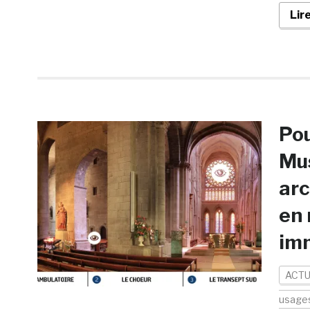
Lir
Pou
Mus
arc
en 
im
ACTU
usage