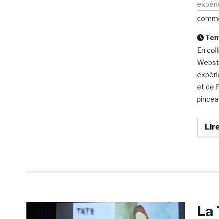
expér
comme
Temp
En col
Webste
expéri
et de 
pincea
Lir
La 