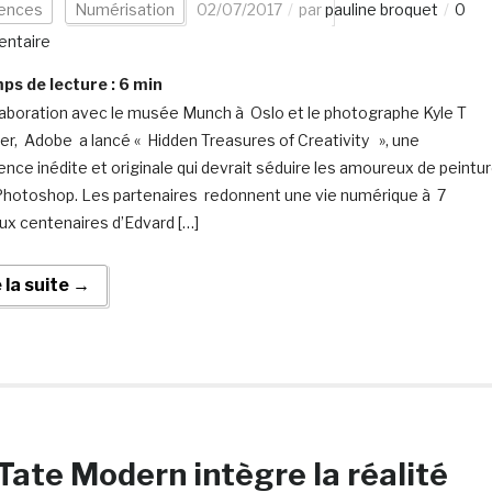
iences
Numérisation
02/07/2017
par
pauline broquet
0
ntaire
s de lecture :
6
min
laboration avec le musée Munch à Oslo et le photographe Kyle T
r, Adobe a lancé « Hidden Treasures of Creativity », une
ence inédite et originale qui devrait séduire les amoureux de peintu
Photoshop. Les partenaires redonnent une vie numérique à 7
ux centenaires d’Edvard […]
e la suite →
Tate Modern intègre la réalité