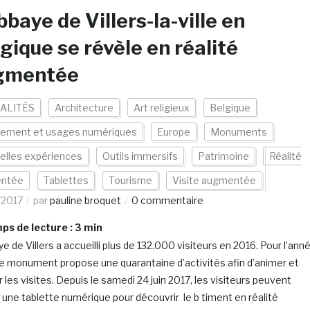
bbaye de Villers-la-ville en
gique se révèle en réalité
gmentée
ALITÉS
Architecture
Art religieux
Belgique
pement et usages numériques
Europe
Monuments
elles expériences
Outils immersifs
Patrimoine
Réalité
ntée
Tablettes
Tourisme
Visite augmentée
/2017
par
pauline broquet
0 commentaire
s de lecture :
3
min
e de Villers a accueilli plus de 132.000 visiteurs en 2016. Pour l’ann
e monument propose une quarantaine d’activités afin d’animer et
r les visites. Depuis le samedi 24 juin 2017, les visiteurs peuvent
er une tablette numérique pour découvrir le b timent en réalité