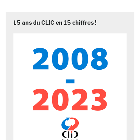
15 ans du CLIC en 15 chiffres !