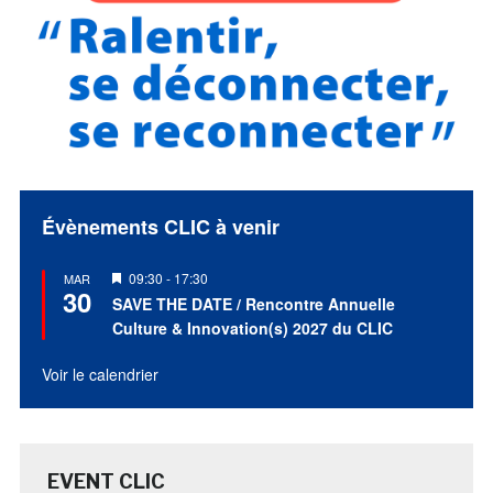
Évènements CLIC à venir
Mis
09:30
-
17:30
MAR
30
en
SAVE THE DATE / Rencontre Annuelle
avant
Culture & Innovation(s) 2027 du CLIC
Voir le calendrier
EVENT CLIC