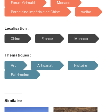
Forum Grimaldi
Monaco
Porcelaine Impériale de Chine
weibo
Localisation :
Chine
France
Monaco
Thématiques :
Art
Artisanat
Histoire
Patrimoine
Similaire