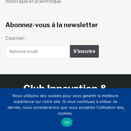
historique et scientifique.
Abonnez-vous à la newsletter
Courriel :
Club Innovation &
Culture CLIC France
Nous utilisons des cookies pour vous garantir la meilleure
expérience sur notre site. Si vous continuez à utiliser ce
dernier, nous considérerons que vous acceptez l'utilisation des
cookies.
Accueil
BIENVENUE !
LE CLUB
MEMBRES
RNCI
Ok
CONTACTS