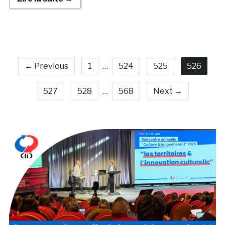
← Previous
1
…
524
525
526
527
528
…
568
Next →