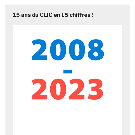
15 ans du CLIC en 15 chiffres !