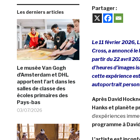
Partager :
Les derniers articles
Le 11 février 2026, 
Cross, a annoncé le
partir du 22 avril 20
d’heures d’images iss
Le musée Van Gogh
d’Amsterdam et DHL
cette expérience es
apportent l’art dans les
autoportrait personn
salles de classe des
écoles primaires des
Après David Hockne
Pays-bas
Hanks et planète p
03/07/2026
d’expériences immer
programme à David
L’artiste est incon