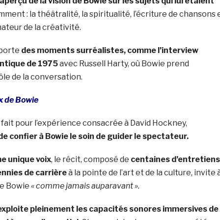
aperçu de la vision de Bowie sur les sujets qui lui étaient
ent : la théâtralité, la spiritualité, l’écriture de chansons 
ateur de la créativité.
porte
des moments surréalistes, comme l’interview
antique de 1975
avec Russell Harty, où Bowie prend
le de la conversation.
ix de Bowie
à fait pour l’expérience consacrée à David Hockney,
e confier à Bowie le soin de guider le spectateur.
e unique voix
, le récit, composé de
centaines d’entretiens
nnies de carrière
à la pointe de l’art et de la culture, invite 
 de Bowie
« comme jamais auparavant ».
xploite pleinement les capacités sonores immersives de