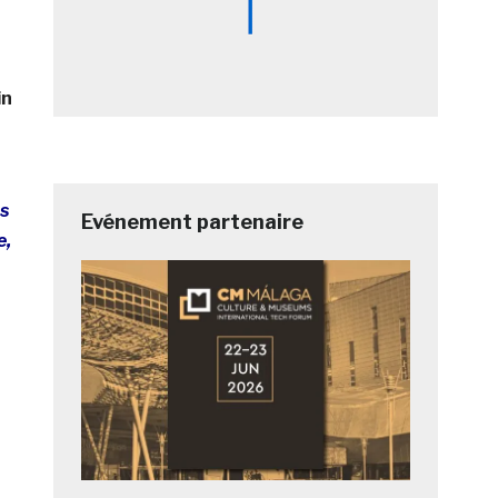
in
rs
Evénement partenaire
e,