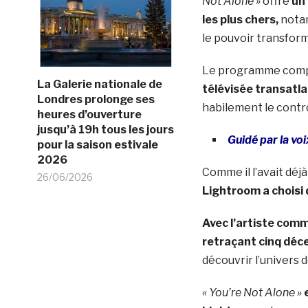
Not Alone »
offre
un 
les plus chers,
notamm
le pouvoir transform
Le programme com
La Galerie nationale de
télévisée transatl
Londres prolonge ses
habilement le contrô
heures d’ouverture
jusqu’à 19h tous les jours
Guidé par la vo
pour la saison estivale
2026
Comme il l’avait déj
26/06/2026
Lightroom a choisi d
Avec l’artiste comm
retraçant cinq déce
découvrir l’univers
« You’re Not Alone »
e