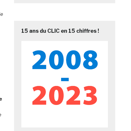
ie
15 ans du CLIC en 15 chiffres !
t
e
e