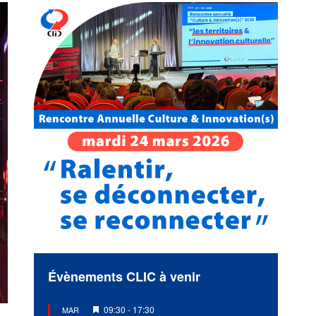
Évènements CLIC à venir
Mis
09:30
-
17:30
MAR