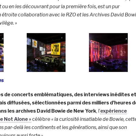
nt ou en les découvrant pour la première fois, est un pur
n étroite collaboration avec le RZO et les Archives David Bow
ilège. »
es
s de concerts emblématiques, des interviews inédites e
s diffusées, sélectionnées parmi des milliers d’heures d
ans les archives David Bowie de New York
, l’
expérience
e Not Alone »
célèbre
« la curiosité insatiable de Bowie, cett
ns par-delà les continents et les générations, ainsi que son
oujours aussi forte »
.