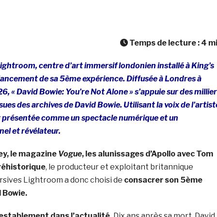
Temps de lecture :
4
m
Lightroom, centre d’art immersif londonien installé à
King’s
 lancement de sa 5ème expérience. Diffusée à Londres à
26, « David Bowie: You’re Not Alone » s’appuie sur des millie
ues des archives de David Bowie. Utilisant la voix de l’artist
t présentée comme un spectacle numérique et un
el et révélateur.
y, le magazine
Vogue
,
les alunissages d’Apollo avec Tom
réhistorique
, le producteur et exploitant britannique
sives Lightroom a donc choisi de
consacrer son 5ème
 Bowie.
testablement dans l’actualité.
Dix ans après sa mort, David