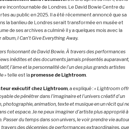
ure incontournable de Londres. Le David Bowie Centre du
rtes au public en 2025. Il a été récemment annoncé que sa
ns la banlieu de Londres serait transformée en musée et
me de ses archives a culminé il y a quelques mois avec la
r album,
I Can’t Give Everything Away.
vers foisonnant de David Bowie. À travers des performances
views inédites et des documents jamais présentés auparavant
atif, l’âme et la personnalité de l’un des plus grands artistes
e »
telle est la
promesse de Lightroom
.
cteur exécutif chez Lightroom
, a expliqué :
« Lightroom off
yable de pénétrer dans l’imaginaire et l’univers créatif d’un
lm, photographie, animation, texte et musique en un récit qui n
ns cet espace. Je ne peux imaginer d’artiste plus approprié à
e.
Passer du temps dans son univers, le voir prendre vie autou
à travers des décennies de performances extraordinaires, que