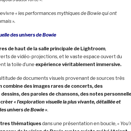
revivre
« les performances mythiques de Bowie qui ont
amais ».
uelle des univers de Bowie
es de haut de la salle principale de Lightroom
,
rts de vidéo-projections, et le vaste espace ouvert du
t la toile d’une
expérience véritablement immersive.
titude de documents visuels provenant de sources très
on combine des images rares de concerts, des
 dessins, des paroles de chansons, des notes personnell
 créer
« l’exploration visuelle la plus vivante, détaillée et
des univers de Bowie »
.
itres thématiques
dans une présentation en boucle, «
You’