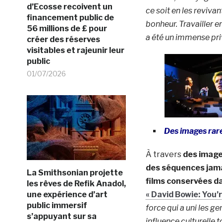
d’Ecosse recoivent un
ce soit en les reviva
financement public de
bonheur. Travailler e
56 millions de £ pour
a été un immense priv
créer des réserves
visitables et rajeunir leur
public
01/07/2026
Des images rar
À travers
des image
des séquences jamai
La Smithsonian projette
films conservées d
les rêves de Refik Anadol,
«
David Bowie: You’r
une expérience d’art
public immersif
force qui a uni les ge
s’appuyant sur sa
influence culturelle t