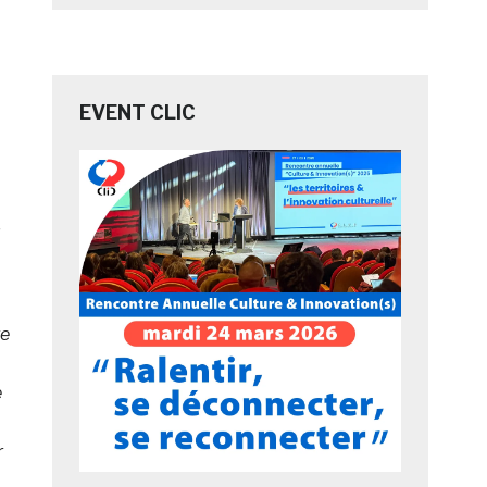
EVENT CLIC
,
re
e
r