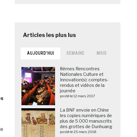
AUJOURD’HUI
SEMAINE
MOIS
8èmes Rencontres
Nationales Culture et
Innovation(s): comptes-
rendus et vidéos de la
journée
posté le 12 mars 2017
es
La BNF envoie en Chine
les copies numériques de
plus de 5 000 manuscrits
des grottes de Dunhuang
re
posté le 25 mars 2018