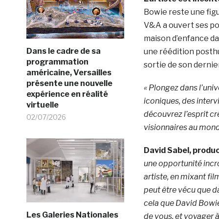
Bowie reste une fig
V&A a ouvert ses po
maison d’enfance da
Dans le cadre de sa
une réédition posthu
programmation
sortie de son dernie
américaine, Versailles
présente une nouvelle
«
Plongez dans l’uni
expérience en réalité
iconiques, des inter
virtuelle
découvrez l’esprit cré
02/07/2026
visionnaires au mond
David Sabel
, produ
une opportunité incro
artiste, en mixant fi
peut être vécu que da
cela que David Bowi
Les Galeries Nationales
de vous, et voyager 