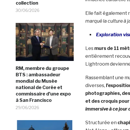
collection
30/06/2026
Elle fait également 
marqué la culture à j
Exploration vis
Les
murs de 11 mètr
entièrement recouve
Lightroom deviennen
RM, membre du groupe
BTS : ambassadeur
Rassemblant une mul
mondial du Musée
diverses,
l’expositi
national de Corée et
photographies, des
commissaire d’une expo
à San Francisco
et des croquis pour
29/06/2026
immersive à ce jour 
Structurée en
chap