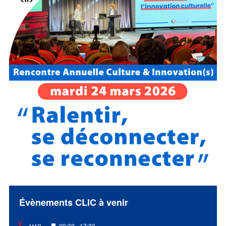
Évènements CLIC à venir
Mis
09:30
-
17:30