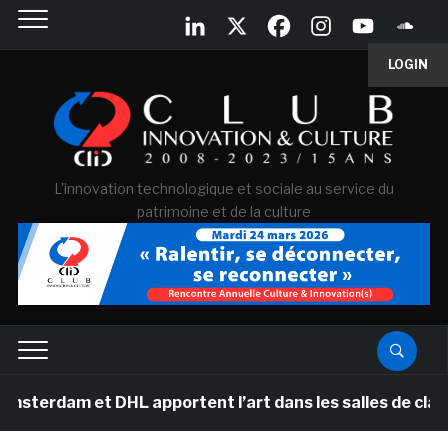
LOGIN
L'innovation technologique et sociale au service du
patrimoine et de la culture
 et DHL apportent l’art dans les salles de classe des é