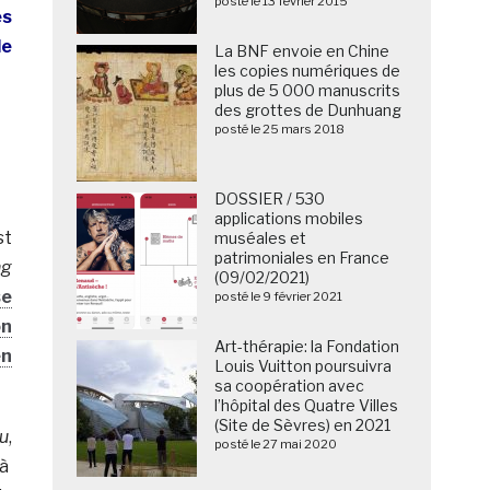
posté le 13 février 2015
es
de
La BNF envoie en Chine
les copies numériques de
plus de 5 000 manuscrits
des grottes de Dunhuang
posté le 25 mars 2018
DOSSIER / 530
applications mobiles
st
muséales et
patrimoniales en France
ng
(09/02/2021)
se
posté le 9 février 2021
on
Art-thérapie: la Fondation
en
Louis Vuitton poursuivra
sa coopération avec
l’hôpital des Quatre Villes
(Site de Sèvres) en 2021
u
,
posté le 27 mai 2020
 à