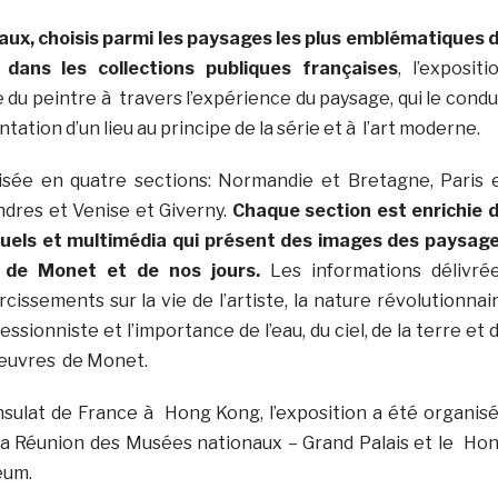
eaux, choisis parmi les paysages les plus emblématiques 
 dans les collections publiques françaises
, l’expositi
e du peintre à travers l’expérience du paysage, qui le condu
tation d’un lieu au principe de la série et à l’art moderne.
visée en quatre sections: Normandie et Bretagne, Paris 
ondres et Venise et Giverny.
Chaque section est enrichie 
isuels et multimédia qui présent des images des paysag
 de Monet et de nos jours.
Les informations délivré
cissements sur la vie de l’artiste, la nature révolutionnai
ionniste et l’importance de l’eau, du ciel, de la terre et 
 oeuvres de Monet.
sulat de France à Hong Kong, l’exposition a été organis
la Réunion des Musées nationaux – Grand Palais et le Ho
eum.