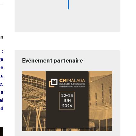
in
 :
ge
Evénement partenaire
de
u,
e.
fs
ei
nd