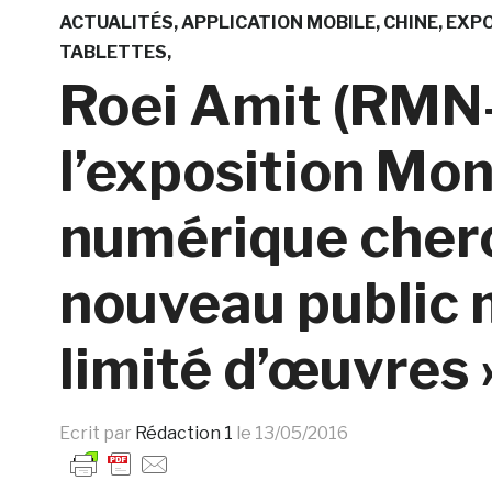
ACTUALITÉS
APPLICATION MOBILE
CHINE
EXPO
TABLETTES
Roei Amit (RMN-
l’exposition Mo
numérique cherc
nouveau public 
limité d’œuvres 
Ecrit par
Rédaction 1
le
13/05/2016