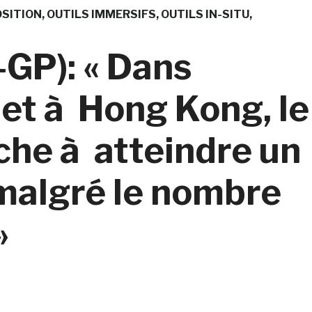
SITION
OUTILS IMMERSIFS
OUTILS IN-SITU
GP): « Dans
net à Hong Kong, le
he à atteindre un
malgré le nombre
»