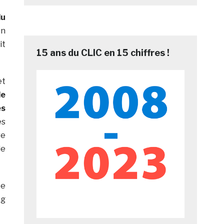
du
on
it
15 ans du CLIC en 15 chiffres !
et
de
es
es
re
de
ée
ng