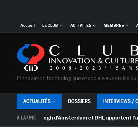
Accueil
LE CLUB
ACTIVITES
MEMBRES
L'innovation technologique et sociale au service du 
ACTUALITÉS
DOSSIERS
INTERVIEWS / 
ée Van Gogh d’Amsterdam et DHL apportent l’art dans les
A LA UNE