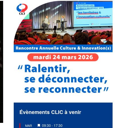
Évènements CLIC à venir
Mis
09:30
-
17:30
MAR