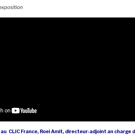
exposition
au CLIC France, Roei Amit, directeur-adjoint an charge 