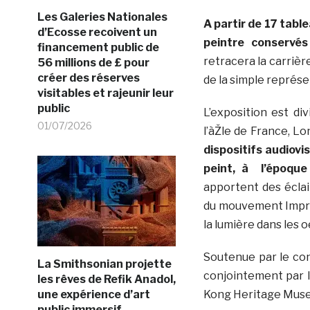
Les Galeries Nationales
A partir de 17 tabl
d’Ecosse recoivent un
peintre conservés
financement public de
retracera la carrièr
56 millions de £ pour
créer des réserves
de la simple représen
visitables et rajeunir leur
public
L’exposition est di
01/07/2026
l’àŽle de France, L
dispositifs audiov
peint, à l’époque
apportent des éclair
du mouvement Impress
la lumière dans les
Soutenue par le con
La Smithsonian projette
conjointement par 
les rêves de Refik Anadol,
une expérience d’art
Kong Heritage Mus
public immersif