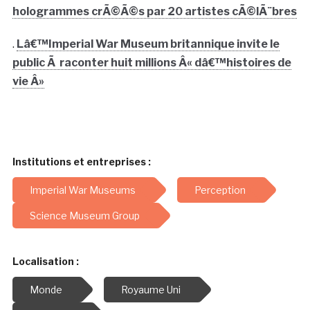
hologrammes crÃ©Ã©s par 20 artistes cÃ©lÃ¨bres
.
Lâ€™Imperial War Museum britannique invite le
public Ã raconter huit millions Â« dâ€™histoires de
vie Â»
Institutions et entreprises :
Imperial War Museums
Perception
Science Museum Group
Localisation :
Monde
Royaume Uni