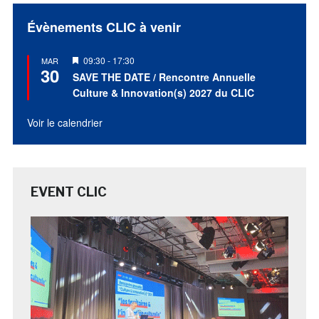
Évènements CLIC à venir
Mis
09:30
-
17:30
MAR
30
en
SAVE THE DATE / Rencontre Annuelle
avant
Culture & Innovation(s) 2027 du CLIC
Voir le calendrier
EVENT CLIC