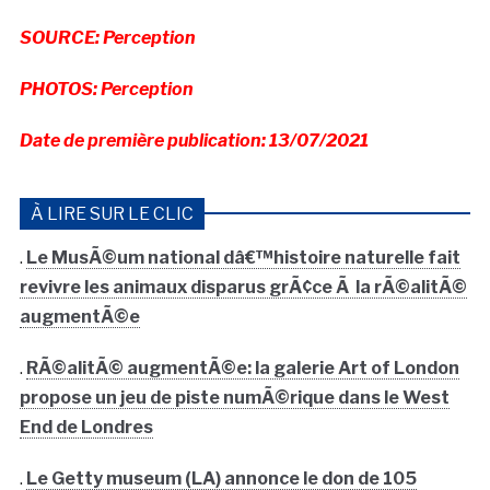
SOURCE: Perception
PHOTOS: Perception
Date de première publication: 13/07/2021
À LIRE SUR LE CLIC
.
Le MusÃ©um national dâ€™histoire naturelle fait
revivre les animaux disparus grÃ¢ce Ã la rÃ©alitÃ©
augmentÃ©e
.
RÃ©alitÃ© augmentÃ©e: la galerie Art of London
propose un jeu de piste numÃ©rique dans le West
End de Londres
.
Le Getty museum (LA) annonce le don de 105