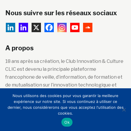
Nous suivre sur les réseaux sociaux
A propos
18 ans après sa création, le Club Innovation & Culture
CLIC est devenu la principale plateforme
francophone de veille, d’information, de formation et
de mutualisation sur l’innovation technologique et
sociale dans les lieux de patrimoine artistique,
Nous utilisons des cookies pour vous garantir la meilleure
historique et scientifique.
expérience sur notre site. Si vous continuez à utiliser ce
dernier, nous considérerons que vous acceptez l'utilisation des
cookies.
Ok
Abonnez-vous à la newsletter