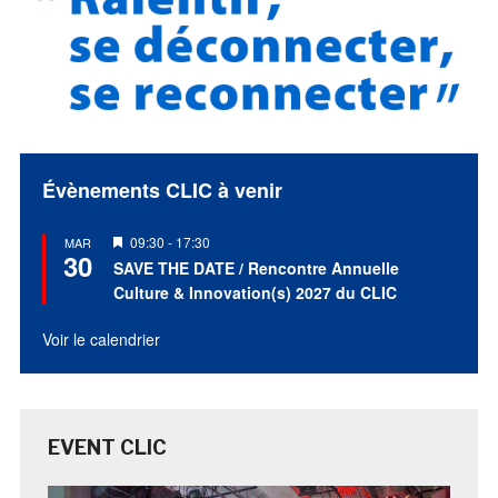
Évènements CLIC à venir
Mis
09:30
-
17:30
MAR
30
en
SAVE THE DATE / Rencontre Annuelle
avant
Culture & Innovation(s) 2027 du CLIC
Voir le calendrier
EVENT CLIC