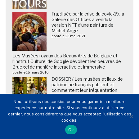
Fragilisée par la crise du covid-19, la
Galerie des Offices a vendu la
version NFT d’une peinture de
Michel-Ange
posté le 23 mai 2021
Les Musées royaux des Beaux-Arts de Belgique et
l’Institut Culturel de Google dévoilent les oeuvres de
Bruegel de manière interactive et immersive
posté le 15 mars 2016
DOSSIER / Les musées et lieux de
patrimoine français publient et
commentent leur fréquentation
2025 (20/02/2026)
Nous utilisons des cookies pour vous garantir la meilleure
posté le 20 février 2026
expérience sur notre site. Si vous continuez à utiliser ce
dernier, nous considérerons que vous acceptez l'utilisation des
cookies.
Ok