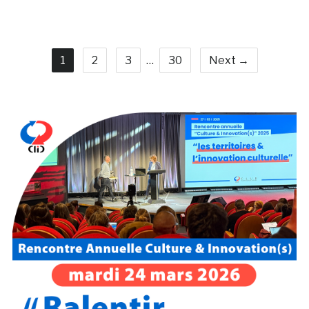
1
2
3
…
30
Next →