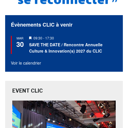
Évènements CLIC à venir
Mis
09:30
-
17:30
MAR
30
en
SAVE THE DATE / Rencontre Annuelle
avant
Culture & Innovation(s) 2027 du CLIC
Voir le calendrier
EVENT CLIC