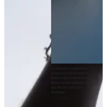
Le musée Lugdunum
propose une plongée
historique immersive
dans l’atmosphère et
les décors de Lyon
Antique
16/10/2025