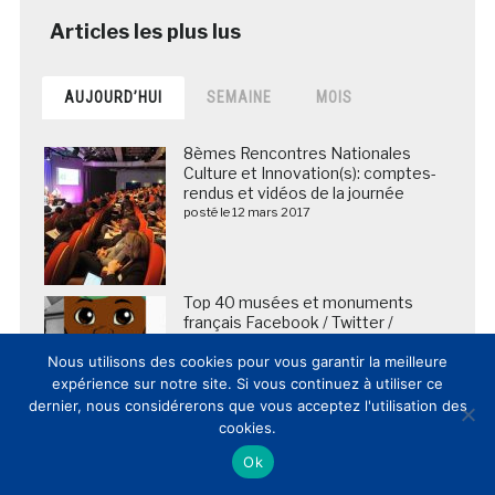
AUJOURD’HUI
SEMAINE
MOIS
8èmes Rencontres Nationales
Culture et Innovation(s): comptes-
rendus et vidéos de la journée
posté le 12 mars 2017
Top 40 musées et monuments
français Facebook / Twitter /
Instagram (03/04/2017) et bilan
Nous utilisons des cookies pour vous garantir la meilleure
depuis le 1er janvier 2017
posté le 3 avril 2017
expérience sur notre site. Si vous continuez à utiliser ce
dernier, nous considérerons que vous acceptez l'utilisation des
cookies.
Osamu Tezuka, « dieu » du manga et
Ok
père d’Astro Boy, fait son entrée
dans le Google Art Project