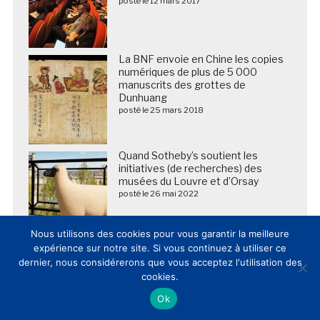
posté le 12 mars 2017
La BNF envoie en Chine les copies
numériques de plus de 5 000
manuscrits des grottes de
Dunhuang
posté le 25 mars 2018
Quand Sotheby’s soutient les
initiatives (de recherches) des
musées du Louvre et d’Orsay
posté le 26 mai 2022
Nous utilisons des cookies pour vous garantir la meilleure
expérience sur notre site. Si vous continuez à utiliser ce
DOSSIER / Les musées et lieux de
dernier, nous considérerons que vous acceptez l'utilisation des
patrimoine français publient et
cookies.
commentent leur fréquentation
2025 (20/02/2026)
Ok
posté le 20 février 2026