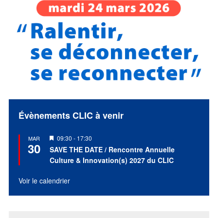
Évènements CLIC à venir
Mis
09:30
-
17:30
MAR
30
en
SAVE THE DATE / Rencontre Annuelle
avant
Culture & Innovation(s) 2027 du CLIC
Voir le calendrier