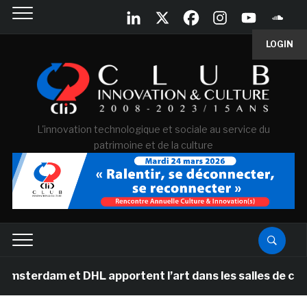
LOGIN
L'innovation technologique et sociale au service du
patrimoine et de la culture
 et DHL apportent l’art dans les salles de classe des é