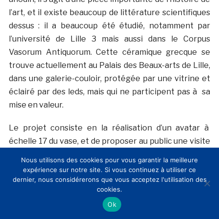
l’art, et il existe beaucoup de littérature scientifiques
dessus : il a beaucoup été étudié, notamment par
l’université de Lille 3 mais aussi dans le Corpus
Vasorum Antiquorum. Cette céramique grecque se
trouve actuellement au Palais des Beaux-arts de Lille,
dans une galerie-couloir, protégée par une vitrine et
éclairé par des leds, mais qui ne participent pas à sa
mise en valeur.
Le projet consiste en la réalisation d’un avatar à
échelle 17 du vase, et de proposer au public une visite
innovante, à l’aide d’outils technologiques rarement
Nous utilisons des cookies pour vous garantir la meilleure
utilisés dans le domaine de la médiation d’un tel objet.
expérience sur notre site. Si vous continuez à utiliser ce
dernier, nous considérerons que vous acceptez l'utilisation des
La question est alors de savoir comment retraduire le
cookies.
discours scientifique qui existe sur ce vase pour le
Ok
grand public et comment matérialiser cette