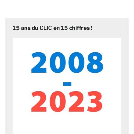
15 ans du CLIC en 15 chiffres !