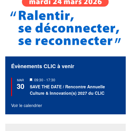
Évènements CLIC à venir
Mis
09:30
-
17:30
MAR
30
en
SAVE THE DATE / Rencontre Annuelle
avant
Culture & Innovation(s) 2027 du CLIC
Voir le calendrier