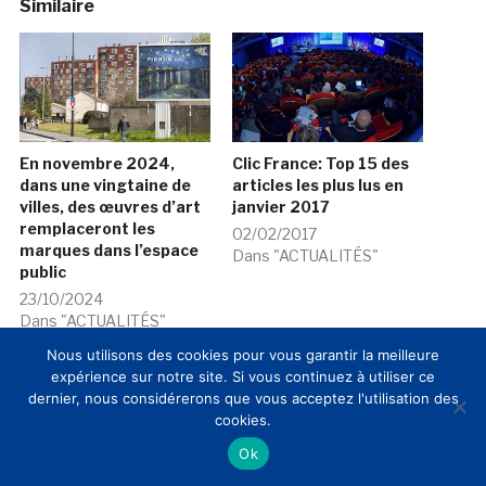
Similaire
En novembre 2024,
Clic France: Top 15 des
dans une vingtaine de
articles les plus lus en
villes, des œuvres d’art
janvier 2017
remplaceront les
02/02/2017
marques dans l’espace
Dans "ACTUALITÉS"
public
23/10/2024
Dans "ACTUALITÉS"
Nous utilisons des cookies pour vous garantir la meilleure
expérience sur notre site. Si vous continuez à utiliser ce
dernier, nous considérerons que vous acceptez l'utilisation des
cookies.
Ok
Roei Amit (RMN-GP):