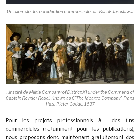
Un exemple de reproduction commerciale par Kosek Jaroslaw…
…inspiré de Militia Company of District XI under the Command of
Captain Reynier Reael, Known as €˜The Meagre Company’, Frans
Hals, Pieter Codde, 1637
Pour les projets professionnels à des fins
commerciales (notamment pour les publications),
nous proposons donc maintenant gratuitement des