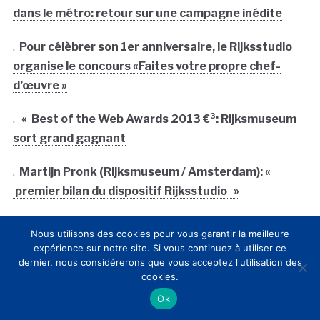
dans le métro: retour sur une campagne inédite
.
Pour célèbrer son 1er anniversaire, le Rijksstudio
organise le concours «Faites votre propre chef-
d’œuvre »
.
« Best of the Web Awards 2013 €³: Rijksmuseum
sort grand gagnant
.
Martijn Pronk (Rijksmuseum / Amsterdam): «
premier bilan du dispositif Rijksstudio »
.
En attendant sa réouverture en avril 2013, le
Nous utilisons des cookies pour vous garantir la meilleure
Rijksmuseum d’Amsterdam ouvre un studio
expérience sur notre site. Si vous continuez à utiliser ce
numérique pour découvrir et jouer avec 125,000
dernier, nous considérerons que vous acceptez l'utilisation des
cookies.
oeuvres
Ok