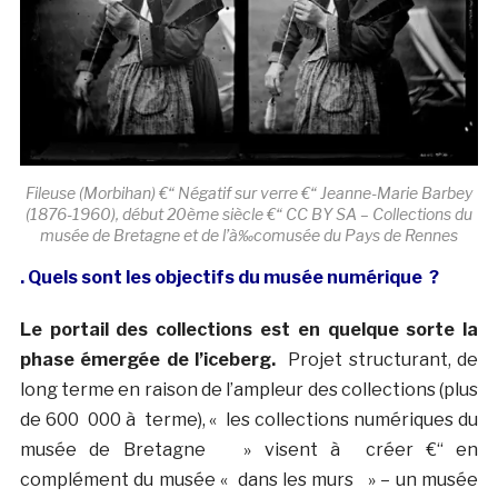
Fileuse (Morbihan) €“ Négatif sur verre €“ Jeanne-Marie Barbey
(1876-1960), début 20ème siècle €“ CC BY SA – Collections du
musée de Bretagne et de l’à‰comusée du Pays de Rennes
. Quels sont les objectifs du musée numérique ?
Le portail des collections est en quelque sorte la
phase émergée de l’iceberg.
Projet structurant, de
long terme en raison de l’ampleur des collections (plus
de 600 000 à terme), « les collections numériques du
musée de Bretagne » visent à créer €“ en
complément du musée « dans les murs » – un musée