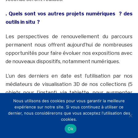
. Quels sont vos autres projets numériques ? des
outils in situ ?
Les perspectives de renouvellement du parcours
permanent nous offrent aujourd’hui de nombreuses
opportunités pour faire évoluer nos expositions avec
de nouveaux dispositifs, notamment numériques.
L’un des derniers en date est l’utilisation par nos
médiateurs de visualisation 3D de nos collections (5
objets pour l’instant), via tablette, pour augmenter
leur visite. Ces mêmes objets sont imprimés en 3D
Nous utilisons des cookies pour vous garantir la meilleure
expérience sur notre site. Si vous continuez à utiliser ce
pour développer des approches sensibles avec le
dernier, nous considérerons que vous acceptez l'utilisation des
public en situation de handicap visuel. (Réalisation : E
cookies.
mage in 3 D).
Ok