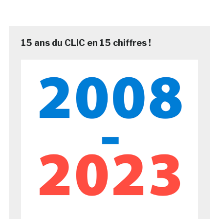
15 ans du CLIC en 15 chiffres !