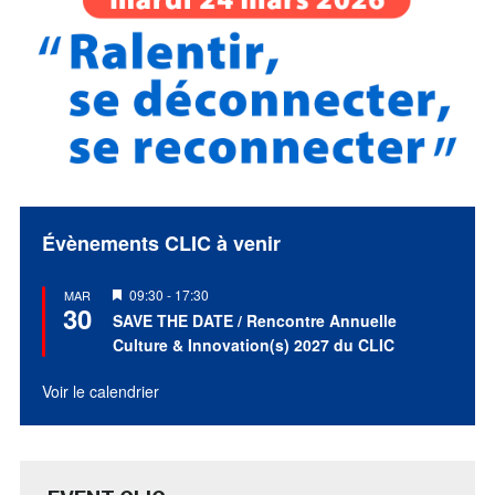
Évènements CLIC à venir
Mis
09:30
-
17:30
MAR
30
en
SAVE THE DATE / Rencontre Annuelle
avant
Culture & Innovation(s) 2027 du CLIC
Voir le calendrier