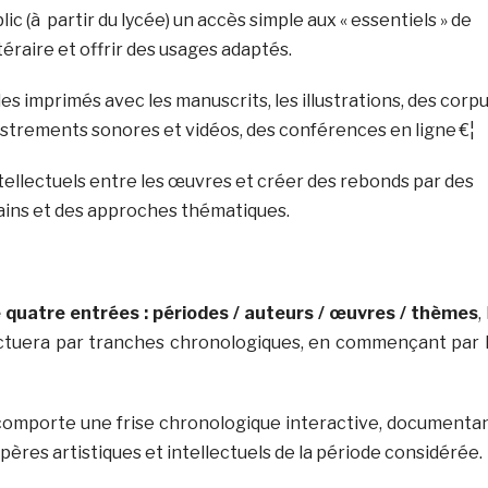
blic (à partir du lycée) un accès simple aux « essentiels » de
téraire et offrir des usages adaptés.
les imprimés avec les manuscrits, les illustrations, des corp
istrements sonores et vidéos, des conférences en ligne €¦
 intellectuels entre les œuvres et créer des rebonds par des
ins et des approches thématiques.
 quatre entrées : périodes / auteurs / œuvres / thèmes
,
ectuera par tranches chronologiques, en commençant par 
 comporte une frise chronologique interactive, documenta
epères artistiques et intellectuels de la période considérée.