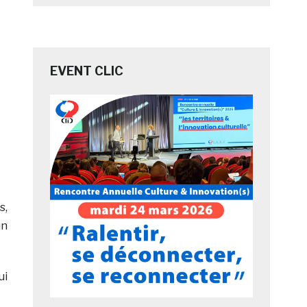
EVENT CLIC
s,
un
ui