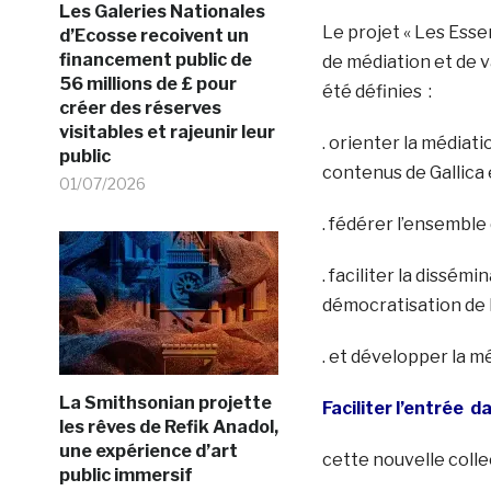
Les Galeries Nationales
Le projet « Les Essen
d’Ecosse recoivent un
financement public de
de médiation et de va
56 millions de £ pour
été définies :
créer des réserves
visitables et rajeunir leur
. orienter la médiat
public
contenus de Gallica e
01/07/2026
. fédérer l’ensemble
. faciliter la dissé
démocratisation de 
. et développer la m
La Smithsonian projette
Faciliter l’entrée d
les rêves de Refik Anadol,
une expérience d’art
cette nouvelle colle
public immersif