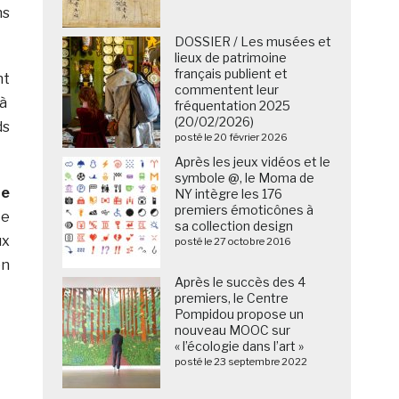
ns
DOSSIER / Les musées et
lieux de patrimoine
français publient et
nt
commentent leur
 à
fréquentation 2025
(20/02/2026)
ds
posté le 20 février 2026
Après les jeux vidéos et le
symbole @, le Moma de
ue
NY intègre les 176
premiers émoticônes à
te
sa collection design
ux
posté le 27 octobre 2016
en
Après le succès des 4
premiers, le Centre
Pompidou propose un
nouveau MOOC sur
« l’écologie dans l’art »
posté le 23 septembre 2022