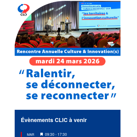
Évènements CLIC à venir
Mis
09:30
-
17:30
MAR