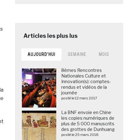
us
AUJOURD’HUI
SEMAINE
MOIS
8èmes Rencontres
Nationales Culture et
Innovation(s): comptes-
rendus et vidéos de la
 la
journée
le
posté le 12 mars 2017
La BNF envoie en Chine
les copies numériques de
nt
plus de 5 000 manuscrits
des grottes de Dunhuang
posté le 25 mars 2018