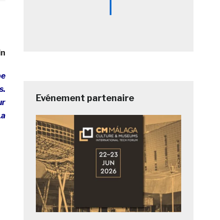
in
pe
s.
Evénement partenaire
ur
La
.