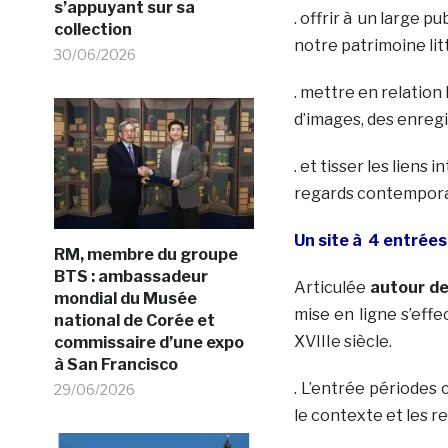
s’appuyant sur sa
. offrir à un large pu
collection
notre patrimoine lit
30/06/2026
. mettre en relation 
d’images, des enreg
. et tisser les liens
regards contempora
Un site à 4 entrées
RM, membre du groupe
BTS : ambassadeur
Articulée
autour de
mondial du Musée
mise en ligne s’eff
national de Corée et
XVIIIe siècle.
commissaire d’une expo
à San Francisco
. L’entrée périodes
29/06/2026
le contexte et les r