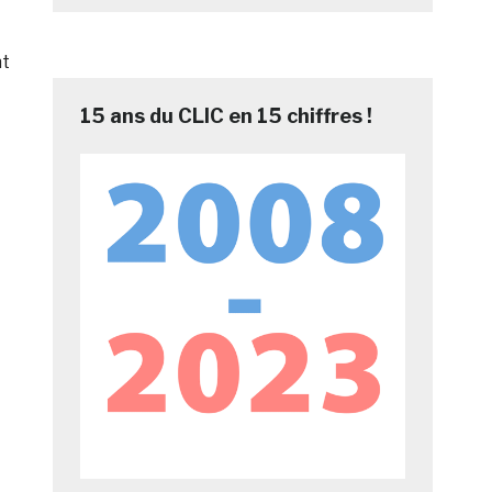
nt
15 ans du CLIC en 15 chiffres !