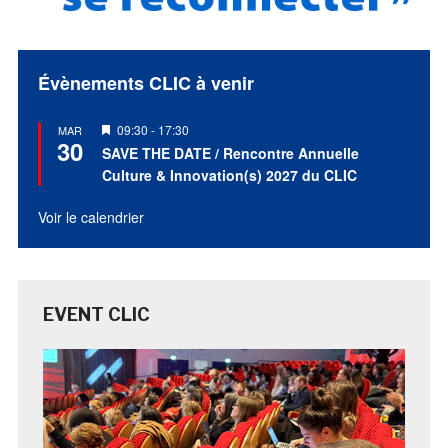
Évènements CLIC à venir
Mis
09:30
-
17:30
MAR
30
en
SAVE THE DATE / Rencontre Annuelle
avant
Culture & Innovation(s) 2027 du CLIC
Voir le calendrier
EVENT CLIC