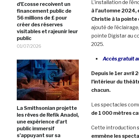
L’installation de l
d’Ecosse recoivent un
à l’automne 2024, e
financement public de
56 millions de £ pour
Christie à la pointe
créer des réserves
ajouté de l’éclairag
visitables et rajeunir leur
pointe Digistar au c
public
2025.
01/07/2026
Accès gratuit 
Depuis le 1er avril
l’intérieur du théâ
chacun.
Les spectacles co
La Smithsonian projette
de 1 000 mètres car
les rêves de Refik Anadol,
une expérience d’art
Cette introduction 
public immersif
s’appuyant sur sa
emmène les spectate