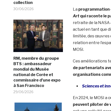
collection
30/06/2026
La
programmation 
Art
qui raconte le 
retraite de la NASA 
actuel en tant que d
limitée, des œuvres 
relation entre l’esp
MOSI.
RM, membre du groupe
Ces améliorations t
BTS : ambassadeur
de partenariats ave
mondial du Musée
organisations com
national de Corée et
commissaire d’une expo
à San Francisco
Sciences et in
29/06/2026
En 2024, le MOSI a 
peuvent piloter de 