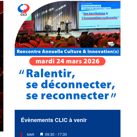
Évènements CLIC à venir
Mis
09:30
-
17:30
MAR