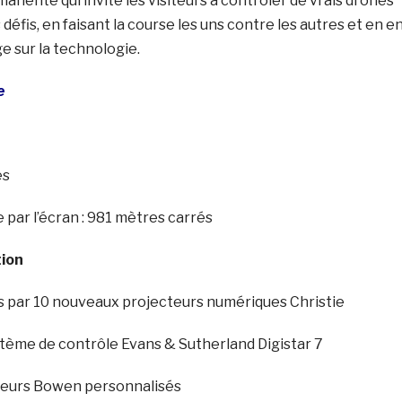
manente qui invite les visiteurs à contrôler de vrais drones
défis, en faisant la course les uns contre les autres et en e
 sur la technologie.
e
es
e par l’écran : 981 mètres carrés
tion
es par 10 nouveaux projecteurs numériques Christie
stème de contrôle Evans & Sutherland Digistar 7
rleurs Bowen personnalisés