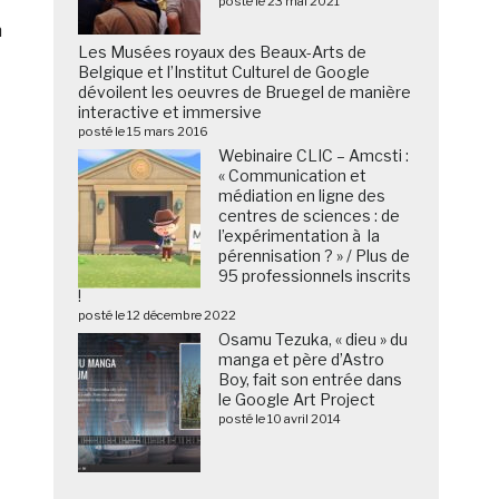
posté le 23 mai 2021
n
Les Musées royaux des Beaux-Arts de
Belgique et l’Institut Culturel de Google
dévoilent les oeuvres de Bruegel de manière
interactive et immersive
posté le 15 mars 2016
Webinaire CLIC – Amcsti :
« Communication et
médiation en ligne des
centres de sciences : de
l’expérimentation à la
pérennisation ? » / Plus de
95 professionnels inscrits
!
posté le 12 décembre 2022
Osamu Tezuka, « dieu » du
manga et père d’Astro
Boy, fait son entrée dans
le Google Art Project
posté le 10 avril 2014