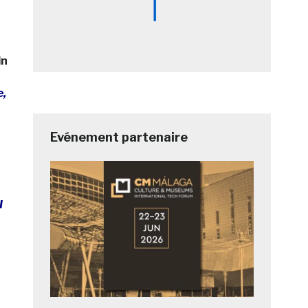
in
e,
Evénement partenaire
I