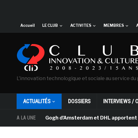
Accueil
LE CLUB
ACTIVITES
MEMBRES
L'innovation technologique et sociale au service du 
ACTUALITÉS
DOSSIERS
INTERVIEWS / 
musée Van Gogh d’Amsterdam et DHL apportent l’art dans 
A LA UNE