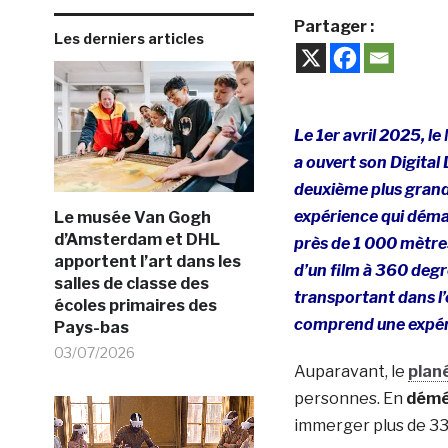
Partager :
Les derniers articles
Le 1er avril 2025, l
a ouvert son Digital
deuxième plus grand
expérience qui démar
Le musée Van Gogh
d’Amsterdam et DHL
près de 1 000 mètres
apportent l’art dans les
d’un film à 360 degré
salles de classe des
transportant dans l’
écoles primaires des
comprend une expéri
Pays-bas
03/07/2026
Auparavant, le
plan
personnes. En
démé
immerger plus de 33