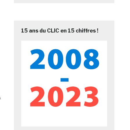
15 ans du CLIC en 15 chiffres !
s