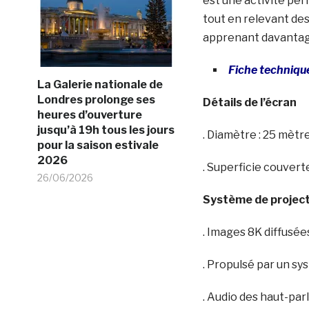
est une activité per
tout en relevant des 
apprenant davantage
Fiche techniqu
La Galerie nationale de
Londres prolonge ses
Détails de l’écran
heures d’ouverture
jusqu’à 19h tous les jours
. Diamètre : 25 mètr
pour la saison estivale
2026
. Superficie couvert
26/06/2026
Système de projec
. Images 8K diffusé
. Propulsé par un sy
. Audio des haut-pa