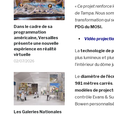
« Ce projet renforce 
de Tampa. Nous somme
transformation qui s
Dans le cadre de sa
PDG du MOSI.
programmation
américaine, Versailles
Vidéo projecti
présente une nouvelle
expérience en réalité
La
technologie de p
virtuelle
plus lumineux et plu
02/07/2026
l’intérieur du dôme j
Le
diamètre de l’éc
981 mètres carrés
modèles de project
contrôle Evans & Su
Bowen personnalis
Les Galeries Nationales