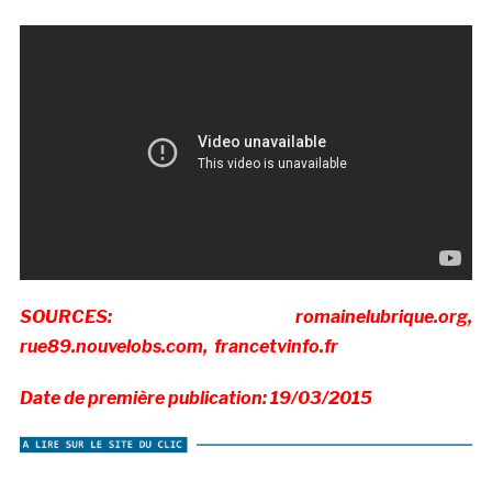
SOURCES: romainelubrique.org,
rue89.nouvelobs.com, francetvinfo.fr
Date de première publication: 19/03/2015