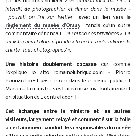
par les habitués du lieux.
« Madame la ministre ? Il est
interdit de photographier et filmer dans le musée »
pouvait on lire sur twitter
avec un lien vers
le
règlement du musée d’Orsay
tandis qu’un autre
commentaire dénoncait
« la France des privilèges »
.
La
ministre aurait alors répondu « Je ne fais qu’appliquer la
charte ‘Tous photographes' »
.
Une histoire doublement cocasse
car comme
l’explique le site romainelubrique.com: « ’Pierre
Bonnard n’est pas encore dans le domaine public et
Madame la ministre s’est ainsi mise involontairement
en situation de… contrefaçon ! »
Cet échange entre la ministre et les autres
visiteurs, largement relayé et commenté sur la toile
a certainement conduit les responsables du musée
d’Orsay a enfin adopter
cette charte du Ministère
,