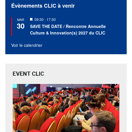
Évènements CLIC à venir
Mis
09:30
-
17:30
MAR
30
en
SAVE THE DATE / Rencontre Annuelle
avant
Culture & Innovation(s) 2027 du CLIC
Voir le calendrier
EVENT CLIC