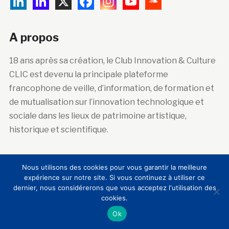
A propos
18 ans après sa création, le Club Innovation & Culture
CLIC est devenu la principale plateforme
francophone de veille, d’information, de formation et
de mutualisation sur l’innovation technologique et
sociale dans les lieux de patrimoine artistique,
historique et scientifique.
Nous utilisons des cookies pour vous garantir la meilleure
Abonnez-vous à la newsletter
expérience sur notre site. Si vous continuez à utiliser ce
dernier, nous considérerons que vous acceptez l'utilisation des
Courriel :
cookies.
Ok