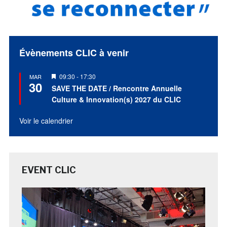
Évènements CLIC à venir
Mis
09:30
-
17:30
MAR
30
en
SAVE THE DATE / Rencontre Annuelle
avant
Culture & Innovation(s) 2027 du CLIC
Voir le calendrier
EVENT CLIC