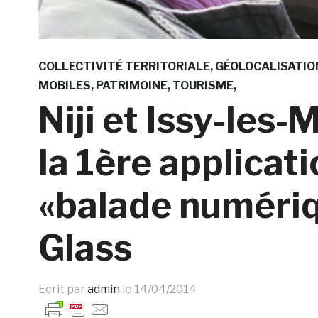
COLLECTIVITÉ TERRITORIALE
GÉOLOCALISATIO
MOBILES
PATRIMOINE
TOURISME
Niji et Issy-les
la 1ère applicat
«balade numériq
Glass
Ecrit par
admin
le
14/04/2014