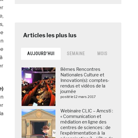
er
e,
s,
te
en
me
AUJOURD’HUI
SEMAINE
MOIS
 à
er
8èmes Rencontres
Nationales Culture et
Innovation(s): comptes-
rendus et vidéos de la
e)
journée
un
posté le 12 mars 2017
er
Webinaire CLIC – Amcsti :
la
« Communication et
médiation en ligne des
centres de sciences : de
l’expérimentation à la