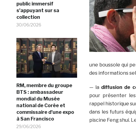
public immersif
s’appuyant sur sa
collection
30/06/2026
une boussole qui per
des informations sel
RM, membre du groupe
— la
diffusion de 
BTS : ambassadeur
pour présenter les
mondial du Musée
rappel historique su
national de Corée et
dans les futurs équ
commissaire d’une expo
à San Francisco
piscine Feng shui. L
29/06/2026