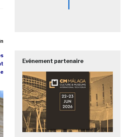
in
es
Evénement partenaire
nt
te