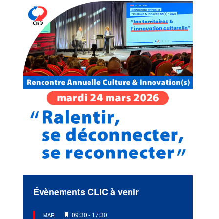
Évènements CLIC à venir
Mis
09:30
-
17:30
MAR