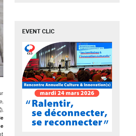
EVENT CLIC
ur
e,
),
le
ne
nt