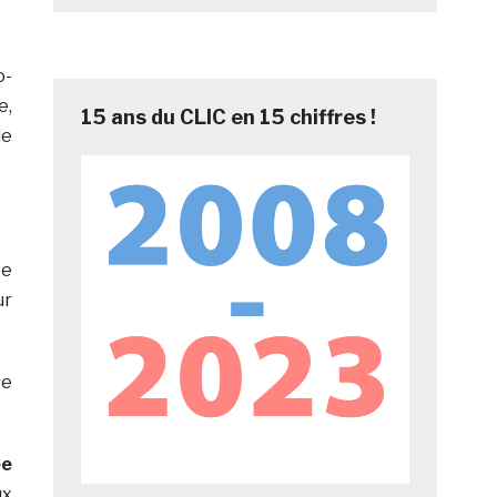
o-
e,
15 ans du CLIC en 15 chiffres !
le
te
ur
se
ée
x