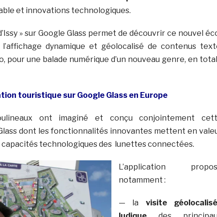
ble et innovations technologiques.
 d’Issy » sur Google Glass permet de découvrir ce nouvel éc
a l’affichage dynamique et géolocalisé de contenus text
éo, pour une balade numérique d’un nouveau genre, en tota
tion touristique sur Google Glass en Europe
Moulineaux ont imaginé et conçu conjointement cet
Glass dont les fonctionnalités innovantes mettent en vale
s capacités technologiques des lunettes connectées.
L’application propo
notamment :
— la
visite géolocalis
ludique
des principau