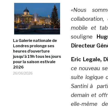
«Nous somme
collaboration
mobile et tabl
souligne
Hug
La Galerie nationale de
Directeur Géné
Londres prolonge ses
heures d’ouverture
jusqu’à 19h tous les jours
Eric Legale, D
pour la saison estivale
2026
ce nouveau ser
26/06/2026
suite logique 
Santini à part
demain et offr
elle-même de