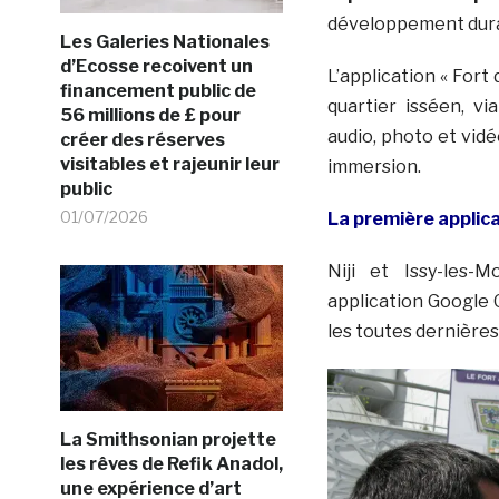
développement dura
Les Galeries Nationales
d’Ecosse recoivent un
L’application « Fort
financement public de
quartier isséen, vi
56 millions de £ pour
audio, photo et vid
créer des réserves
visitables et rajeunir leur
immersion.
public
01/07/2026
La première applica
Niji et Issy-les-
application Google 
les toutes dernière
La Smithsonian projette
les rêves de Refik Anadol,
une expérience d’art