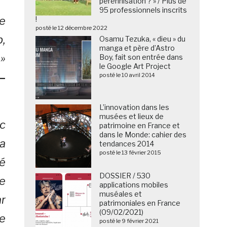
pérennisation ? » / Plus de
95 professionnels inscrits
e
!
posté le 12 décembre 2022
,
Osamu Tezuka, « dieu » du
manga et père d’Astro
 »
Boy, fait son entrée dans
le Google Art Project
–
posté le 10 avril 2014
L’innovation dans les
musées et lieux de
c
patrimoine en France et
dans le Monde: cahier des
la
tendances 2014
posté le 13 février 2015
é
DOSSIER / 530
de
applications mobiles
muséales et
ar
patrimoniales en France
(09/02/2021)
e
posté le 9 février 2021