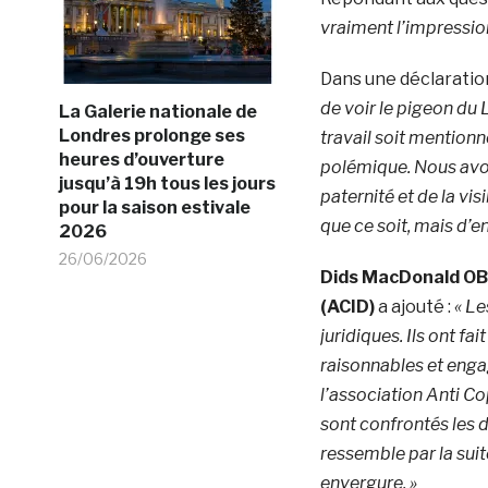
vraiment l’impression
Dans une déclarati
de voir le pigeon d
La Galerie nationale de
Londres prolonge ses
travail soit mention
heures d’ouverture
polémique. Nous avon
jusqu’à 19h tous les jours
paternité et de la vis
pour la saison estivale
que ce soit, mais d’e
2026
26/06/2026
Dids MacDonald OBE
(ACID)
a ajouté :
« Le
juridiques.
Ils ont fa
raisonnables et enga
l’association Anti Co
sont confrontés les d
ressemble par la sui
envergure. »