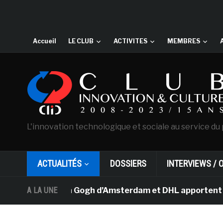
Accueil
LE CLUB
ACTIVITES
MEMBRES
L'innovation technologique et sociale au service du 
ACTUALITÉS
DOSSIERS
INTERVIEWS / 
 musée Van Gogh d’Amsterdam et DHL apportent l’art dans
A LA UNE