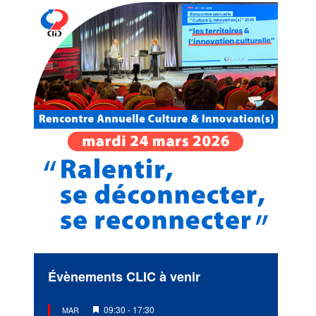
Évènements CLIC à venir
Mis
09:30
-
17:30
MAR