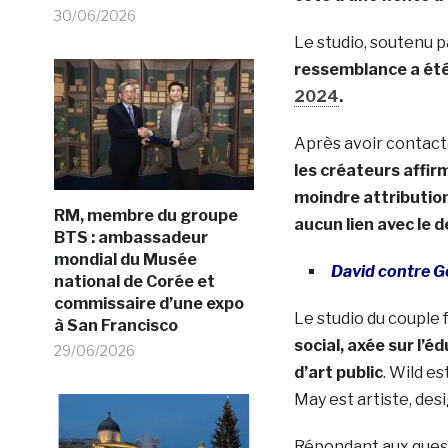
30/06/2026
Le studio, soutenu p
ressemblance a été 
2024
.
Après avoir contacté
les créateurs affi
moindre attributio
RM, membre du groupe
aucun lien avec le 
BTS : ambassadeur
mondial du Musée
David contre G
national de Corée et
commissaire d’une expo
Le studio du coupl
à San Francisco
social, axée sur l’é
29/06/2026
d’art public
. Wild e
May est artiste, des
Répondant aux quest