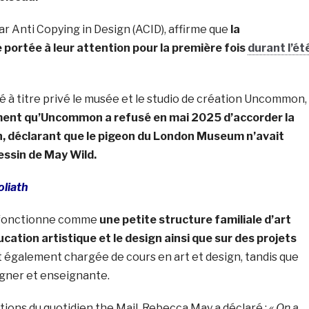
ar Anti Copying in Design (ACID), affirme que
la
portée à leur attention pour la première fois
durant l’ét
 à titre privé le musée et le studio de création Uncommon,
rment qu’Uncommon a refusé en mai 2025 d’accorder la
n, déclarant que le pigeon du London Museum n’avait
dessin de May Wild.
oliath
e fonctionne comme
une petite structure familiale d’art
ducation artistique et le design ainsi que sur des projets
st également chargée de cours en art et design, tandis que
igner et enseignante.
ions du quotidien the Mail,
Rebecca May
a déclaré :
« On a