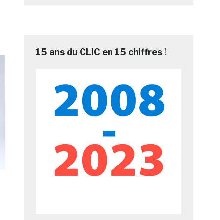
15 ans du CLIC en 15 chiffres !