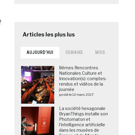
é
AUJOURD’HUI
SEMAINE
MOIS
8èmes Rencontres
Nationales Culture et
Innovation(s): comptes-
rendus et vidéos de la
journée
posté le 12 mars 2017
La société hexagonale
BryanThings installe son
Photomaton et
l’intelligence artificielle
dans les musées de