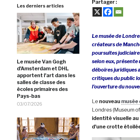
Partager :
Les derniers articles
Le musée de Londres 
créateurs de Manch
poursuites judiciair
selon eux, présente 
Le musée Van Gogh
d’Amsterdam et DHL
déboires juridiques a
apportent l’art dans les
critiques du public 
salles de classe des
l’ouverture du nouve
écoles primaires des
Pays-bas
Le
nouveau
musée 
03/07/2026
Londres (Museum of
identité visuelle a
d’une crotte étoilé