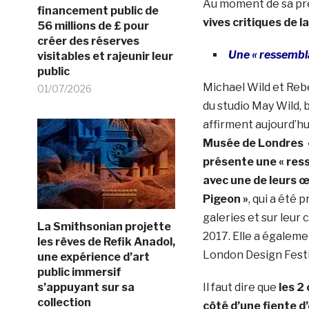
Au moment de sa prés
financement public de
vives critiques de l
56 millions de £ pour
créer des réserves
Une « ressembl
visitables et rajeunir leur
public
Michael Wild et Reb
01/07/2026
du studio May Wild,
affirment aujourd’h
Musée de Londres «
présente une « res
avec une de leurs 
Pigeon »
, qui a été
galeries et sur leu
La Smithsonian projette
2017. Elle a égaleme
les rêves de Refik Anadol,
London Design Festi
une expérience d’art
public immersif
Il faut dire que
les 2
s’appuyant sur sa
collection
côté d’une fiente d