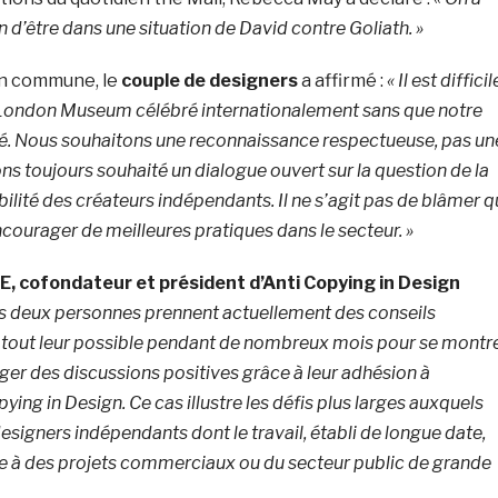
 d’être dans une situation de David contre Goliath. »
on commune, le
couple de designers
a affirmé :
« Il est difficil
u London Museum célébré internationalement sans que notre
né. Nous souhaitons une reconnaissance respectueuse, pas un
s toujours souhaité un dialogue ouvert sur la question de la
ibilité des créateurs indépendants. Il ne s’agit pas de blâmer q
ncourager de meilleures pratiques dans le secteur. »
, cofondateur et président d’Anti Copying in Design
s deux personnes prennent actuellement des conseils
it tout leur possible pendant de nombreux mois pour se montr
ger des discussions positives grâce à leur adhésion à
pying in Design.
Ce cas illustre les défis plus larges auxquels
esigners indépendants dont le travail, établi de longue date,
te à des projets commerciaux ou du secteur public de grande