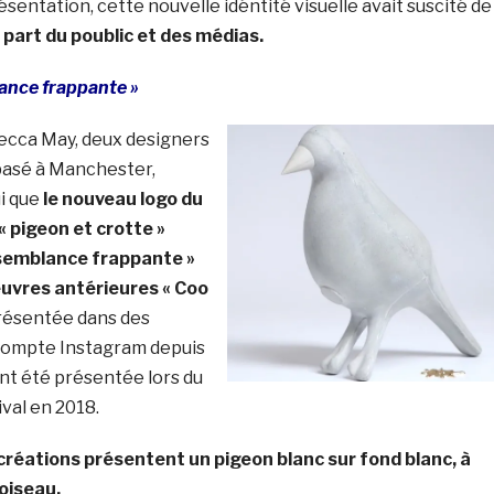
entation, cette nouvelle idéntité visuelle avait suscité de
a part du poublic et des médias.
ance frappante »
ecca May, deux designers
 basé à Manchester,
ui que
le nouveau logo du
 pigeon et crotte »
semblance frappante »
œuvres antérieures « Coo
 présentée dans des
r compte Instagram depuis
nt été présentée lors du
val en 2018.
 créations présentent un pigeon blanc sur fond blanc, à
’oiseau.