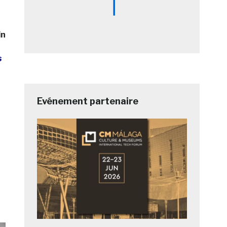
in
s
Evénement partenaire