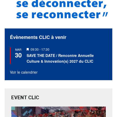
Évènements CLIC à venir
Mis
09:30
-
17:30
MAR
30
en
SAVE THE DATE / Rencontre Annuelle
avant
Culture & Innovation(s) 2027 du CLIC
Voir le calendrier
EVENT CLIC