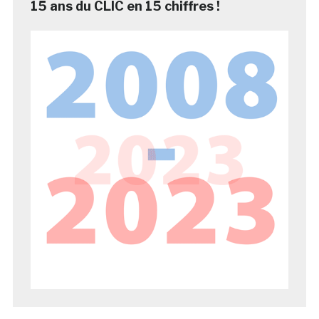
15 ans du CLIC en 15 chiffres !