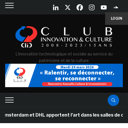
LOGIN
L'innovation technologique et sociale au service du
patrimoine et de la culture
 et DHL apportent l’art dans les salles de classe des é