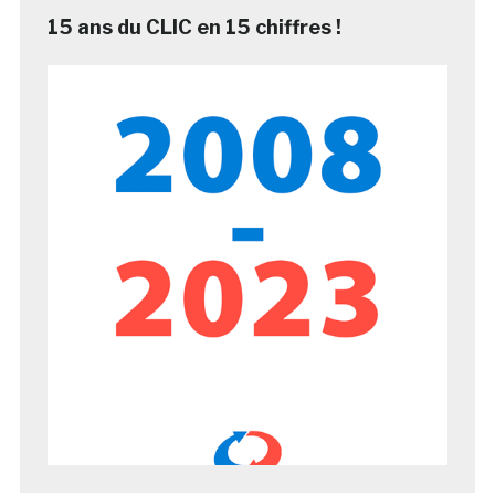
15 ans du CLIC en 15 chiffres !