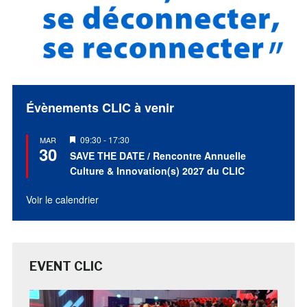
Évènements CLIC à venir
Mis
09:30
-
17:30
MAR
30
en
SAVE THE DATE / Rencontre Annuelle
avant
Culture & Innovation(s) 2027 du CLIC
Voir le calendrier
EVENT CLIC